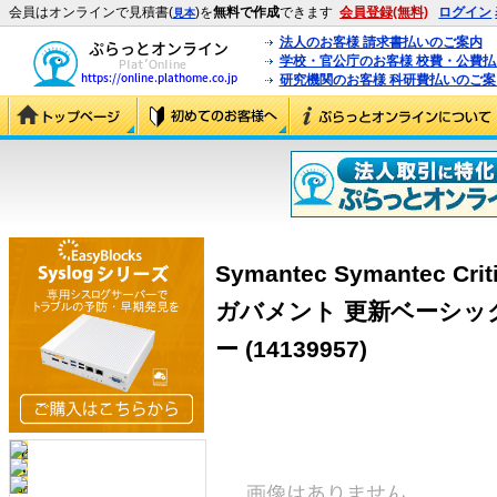
会員はオンラインで見積書(
)を
無料で作成
できます
会員登録(無料)
ログイン
見本
法人のお客様 請求書払いのご案内
学校・官公庁のお客様 校費・公費
研究機関のお客様 科研費払いのご案
Symantec Symantec Criti
ガバメント 更新ベーシッ
ー (14139957)