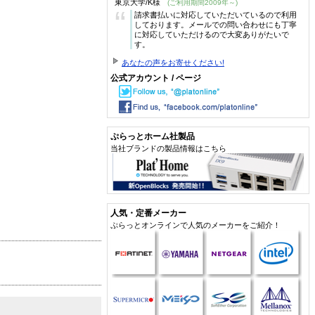
東京大学/K様
(ご利用期間2009年～)
“
請求書払いに対応していただいているので利用
しております。メールでの問い合わせにも丁寧
に対応していただけるので大変ありがたいで
す。
あなたの声をお寄せください!
公式アカウント / ページ
ぷらっとホーム社製品
当社ブランドの製品情報はこちら
人気・定番メーカー
ぷらっとオンラインで人気のメーカーをご紹介！