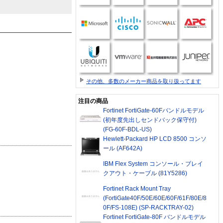
その他、多数のメーカー商品を取り扱ってます
注目の商品
Fortinet FortiGate-60Fバンドルモデル
(初年度先出しセンドバック保守付)
(FG-60F-BDL-US)
Hewlett-Packard HP LCD 8500 コンソ
ール (AF642A)
IBM Flex System コンソール・ブレイ
クアウト・ケーブル (81Y5286)
Fortinet Rack Mount Tray
(FortiGate40F/50E/60E/60F/61F/80E/8
0F/FS-108E) (SP-RACKTRAY-02)
Fortinet FortiGate-80F バンドルモデル