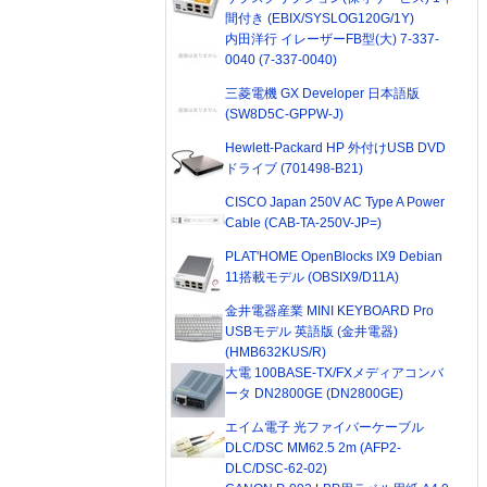
間付き (EBIX/SYSLOG120G/1Y)
内田洋行 イレーザーFB型(大) 7-337-
0040 (7-337-0040)
三菱電機 GX Developer 日本語版
(SW8D5C-GPPW-J)
Hewlett-Packard HP 外付けUSB DVD
ドライブ (701498-B21)
CISCO Japan 250V AC Type A Power
Cable (CAB-TA-250V-JP=)
PLAT'HOME OpenBlocks IX9 Debian
11搭載モデル (OBSIX9/D11A)
金井電器産業 MINI KEYBOARD Pro
USBモデル 英語版 (金井電器)
(HMB632KUS/R)
大電 100BASE-TX/FXメディアコンバ
ータ DN2800GE (DN2800GE)
エイム電子 光ファイバーケーブル
DLC/DSC MM62.5 2m (AFP2-
DLC/DSC-62-02)