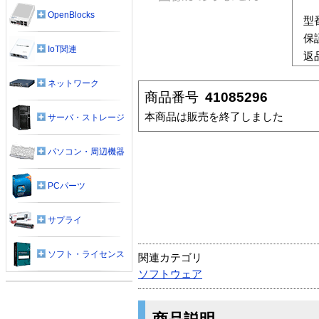
OpenBlocks
型
保
IoT関連
返
ネットワーク
商品番号
41085296
本商品は販売を終了しました
サーバ・ストレージ
パソコン・周辺機器
PCパーツ
サプライ
ソフト・ライセンス
関連カテゴリ
ソフトウェア