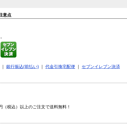
注意点
す。
｜
銀行振込(前払い)
｜
代金引換宅配便
｜
セブンイレブン決済
00円（税込）以上のご注文で送料無料！