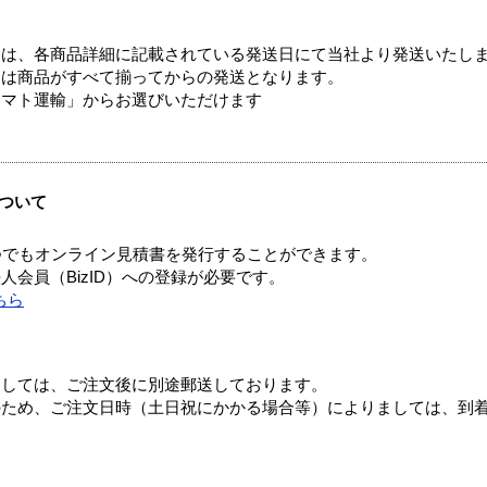
ては、各商品詳細に記載されている発送日にて当社より発送いたし
送は商品がすべて揃ってからの発送となります。
ヤマト運輸」からお選びいただけます
ついて
つでもオンライン見積書を発行することができます。
会員（BizID）への登録が必要です。
ちら
ましては、ご注文後に別途郵送しております。
のため、ご注文日時（土日祝にかかる場合等）によりましては、到