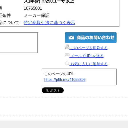
ス1年含) H/250ユーザ以上
番
10765801
証条件
メーカー保証
品について
特定商取引法に基づく表示
このページを印刷する
メールでURLを送る
お気に入りに追加する
このページのURL
https://plth.me/41085296