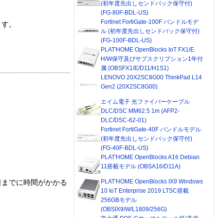
(初年度先出しセンドバック保守付)
(FG-80F-BDL-US)
Fortinet FortiGate-100F バンドルモデ
ます。
ル (初年度先出しセンドバック保守付)
(FG-100F-BDL-US)
PLAT'HOME OpenBlocks IoT FX1/E
H/W保守及びサブスクリプション1年付
属 (OBSFX1/E/D11/H1S1)
LENOVO 20X2SC8G00 ThinkPad L14
Gen2 (20X2SC8G00)
エイム電子 光ファイバーケーブル
DLC/DSC MM62.5 1m (AFP2-
DLC/DSC-62-01)
Fortinet FortiGate-40F バンドルモデル
(初年度先出しセンドバック保守付)
(FG-40F-BDL-US)
PLAT'HOME OpenBlocks A16 Debian
11搭載モデル (OBSA16/D11A)
PLAT'HOME OpenBlocks IX9 Windows
着までに時間がかかる
10 IoT Enterprise 2019 LTSC搭載
256GBモデル
(OBSIX9/W/L1809/256G)