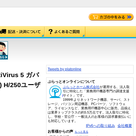
Tweets by platonline
tiVirus 5 ガバ
ぷらっとオンラインについて
H/250ユーザ
ぷらっとホーム株式会社
が運用する、法人取
引に特化した「業務用IT機器専門の調達支援
サイト」です。
1999年よりネットワーク機器、サーバ、スト
レージ、パソコン周辺機器、PCパーツ、ソフトウェ
ア、ライセンスなど、業務用IT機器中心に販売。品揃え
は業界トップクラスの約5.5万点です。法人取引に特化
し、学校・官公庁・一般法人のお客様の請求書後払いに
も対応しています。
IPv6への取り組み
会社概要
お客様からの声
もっと見る