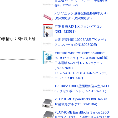
富士通 POS-Cサーマルロール紙(高保
存) (0722410-P)
パナソニック 感熱記録紙B4(6本入り)
UG-0001B4 (UG-0001B4)
応研 販売大臣 NX スタンドアロン
(OKN-423533)
の事情なく8日以上経
大電 環境対応 1000BASE-T/X メディ
アコンバータ (DN1800SG2E)
Microsoft Windows Server Standard
2019 16コアライセンス 64bitWin対応
日本語版 5CAL付 DVDパッケージ
(P73-07691)
IDEC AUTO-ID SOLUTIONS バッテリ
ー BP-007 (BP-007)
TP-Link AX1800 壁面埋め込み型 Wi-Fi
6アクセスポイント (EAP615-WALL)
PLAT'HOME OpenBlocks IX9 Debian
10搭載モデル (OBSIX9/D10A)
PLAT'HOME EasyBlocks Syslog 120G
サブスクリプション(保守サービス) 1年