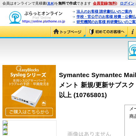
会員はオンラインで見積書(
)を
無料で作成
できます
会員登録(無料)
ログイン
見本
法人のお客様 請求書払いのご案内
学校・官公庁のお客様 校費・公費
研究機関のお客様 科研費払いのご案
Symantec Symantec Mail
メント 新規/更新サブスク
以上 (10765801)
メ
商