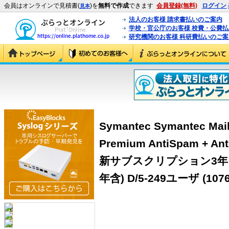
会員はオンラインで見積書(
)を
無料で作成
できます
会員登録(無料)
ログイン
見本
法人のお客様 請求書払いのご案内
学校・官公庁のお客様 校費・公費
研究機関のお客様 科研費払いのご案
Symantec Symantec Mail
Premium AntiSpam + 
新サブスクリプション3年
年含) D/5-249ユーザ (1076