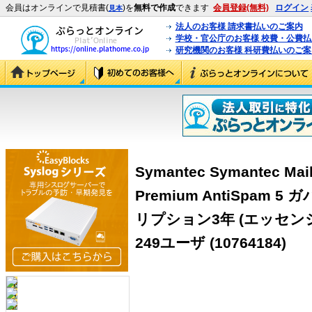
会員はオンラインで見積書(
)を
無料で作成
できます
会員登録(無料)
ログイン
見本
法人のお客様 請求書払いのご案内
学校・官公庁のお客様 校費・公費
研究機関のお客様 科研費払いのご案
Symantec Symantec Mail
Premium AntiSpam
リプション3年 (エッセンシ
249ユーザ (10764184)