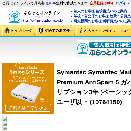
会員はオンラインで見積書(
)を
無料で作成
できます
会員登録(無料)
ログイン
見本
法人のお客様 請求書払いのご案内
学校・官公庁のお客様 校費・公費
研究機関のお客様 科研費払いのご案
Symantec Symantec Mail
Premium AntiSpam
リプション3年 (ベーシック
ユーザ以上 (10764150)