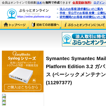
会員はオンラインで見積書(
)を
無料で作成
できます
会員登録(無料)
ログイン
見本
法人のお客様 請求書払いのご案内
学校・官公庁のお客様 校費・公費
研究機関のお客様 科研費払いのご案
Symantec Symantec Mail
Platform Edition 
ス (ベーシックメンテナンス1
(11297377)