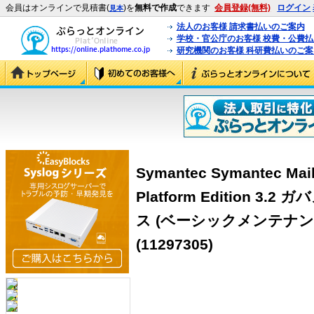
会員はオンラインで見積書(
)を
無料で作成
できます
会員登録(無料)
ログイン
見本
法人のお客様 請求書払いのご案内
学校・官公庁のお客様 校費・公費
研究機関のお客様 科研費払いのご案
Symantec Symantec Mail
Platform Edition 
ス (ベーシックメンテナンス
(11297305)