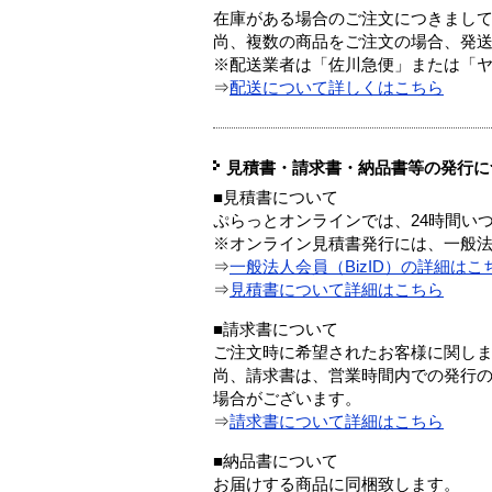
在庫がある場合のご注文につきまし
尚、複数の商品をご注文の場合、発
※配送業者は「佐川急便」または「
⇒
配送について詳しくはこちら
見積書・請求書・納品書等の発行に
■見積書について
ぷらっとオンラインでは、24時間い
※オンライン見積書発行には、一般法人
⇒
一般法人会員（BizID）の詳細はこ
⇒
見積書について詳細はこちら
■請求書について
ご注文時に希望されたお客様に関し
尚、請求書は、営業時間内での発行
場合がございます。
⇒
請求書について詳細はこちら
■納品書について
お届けする商品に同梱致します。