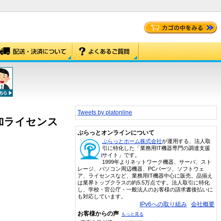
Tweets by platonline
規、追加ライセンス
ぷらっとオンラインについて
ぷらっとホーム株式会社
が運用する、法人取
引に特化した「業務用IT機器専門の調達支援
サイト」です。
1999年よりネットワーク機器、サーバ、スト
レージ、パソコン周辺機器、PCパーツ、ソフトウェ
ア、ライセンスなど、業務用IT機器中心に販売。品揃え
は業界トップクラスの約5.5万点です。法人取引に特化
し、学校・官公庁・一般法人のお客様の請求書後払いに
も対応しています。
IPv6への取り組み
会社概要
お客様からの声
もっと見る