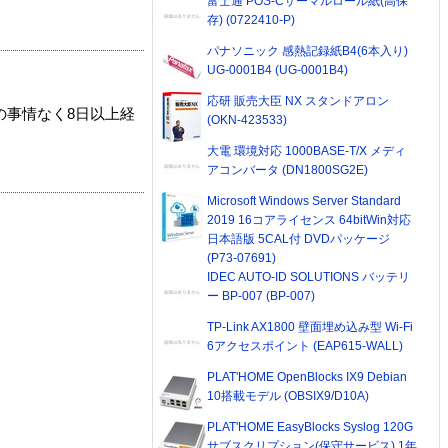
富士通 POS-Cサーマルロール紙(高保
存) (0722410-P)
パナソニック 感熱記録紙B4(6本入り)
UG-0001B4 (UG-0001B4)
応研 販売大臣 NX スタンドアロン
の事情なく8日以上経
(OKN-423533)
大電 環境対応 1000BASE-T/X メディ
アコンバータ (DN1800SG2E)
Microsoft Windows Server Standard
2019 16コアライセンス 64bitWin対応
日本語版 5CAL付 DVDパッケージ
(P73-07691)
IDEC AUTO-ID SOLUTIONS バッテリ
ー BP-007 (BP-007)
TP-Link AX1800 壁面埋め込み型 Wi-Fi
6アクセスポイント (EAP615-WALL)
PLAT'HOME OpenBlocks IX9 Debian
10搭載モデル (OBSIX9/D10A)
PLAT'HOME EasyBlocks Syslog 120G
サブスクリプション(保守サービス) 1年