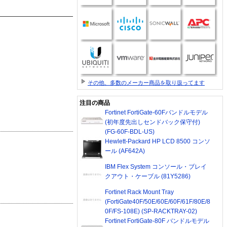
その他、多数のメーカー商品を取り扱ってます
注目の商品
Fortinet FortiGate-60Fバンドルモデル
(初年度先出しセンドバック保守付)
(FG-60F-BDL-US)
Hewlett-Packard HP LCD 8500 コンソ
ール (AF642A)
IBM Flex System コンソール・ブレイ
クアウト・ケーブル (81Y5286)
Fortinet Rack Mount Tray
(FortiGate40F/50E/60E/60F/61F/80E/8
0F/FS-108E) (SP-RACKTRAY-02)
Fortinet FortiGate-80F バンドルモデル