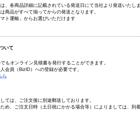
ては、各商品詳細に記載されている発送日にて当社より発送いたし
送は商品がすべて揃ってからの発送となります。
ヤマト運輸」からお選びいただけます
ついて
つでもオンライン見積書を発行することができます。
会員（BizID）への登録が必要です。
ちら
ましては、ご注文後に別途郵送しております。
のため、ご注文日時（土日祝にかかる場合等）によりましては、到