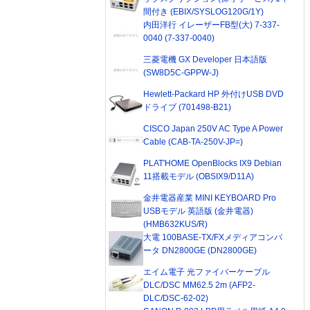
間付き (EBIX/SYSLOG120G/1Y)
内田洋行 イレーザーFB型(大) 7-337-
0040 (7-337-0040)
三菱電機 GX Developer 日本語版
(SW8D5C-GPPW-J)
Hewlett-Packard HP 外付けUSB DVD
ドライブ (701498-B21)
CISCO Japan 250V AC Type A Power
Cable (CAB-TA-250V-JP=)
PLAT'HOME OpenBlocks IX9 Debian
11搭載モデル (OBSIX9/D11A)
金井電器産業 MINI KEYBOARD Pro
USBモデル 英語版 (金井電器)
(HMB632KUS/R)
大電 100BASE-TX/FXメディアコンバ
ータ DN2800GE (DN2800GE)
エイム電子 光ファイバーケーブル
DLC/DSC MM62.5 2m (AFP2-
DLC/DSC-62-02)