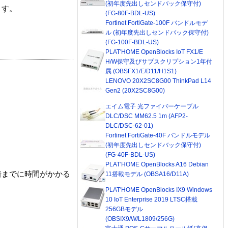
(初年度先出しセンドバック保守付)
ます。
(FG-80F-BDL-US)
Fortinet FortiGate-100F バンドルモデ
ル (初年度先出しセンドバック保守付)
(FG-100F-BDL-US)
PLAT'HOME OpenBlocks IoT FX1/E
H/W保守及びサブスクリプション1年付
属 (OBSFX1/E/D11/H1S1)
LENOVO 20X2SC8G00 ThinkPad L14
Gen2 (20X2SC8G00)
エイム電子 光ファイバーケーブル
DLC/DSC MM62.5 1m (AFP2-
DLC/DSC-62-01)
Fortinet FortiGate-40F バンドルモデル
(初年度先出しセンドバック保守付)
(FG-40F-BDL-US)
PLAT'HOME OpenBlocks A16 Debian
着までに時間がかかる
11搭載モデル (OBSA16/D11A)
PLAT'HOME OpenBlocks IX9 Windows
10 IoT Enterprise 2019 LTSC搭載
256GBモデル
(OBSIX9/W/L1809/256G)