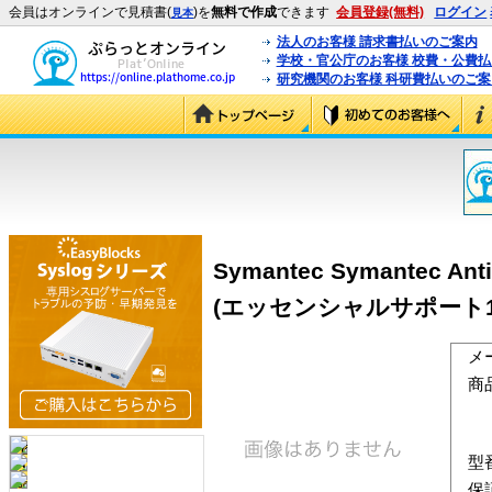
会員はオンラインで見積書(
)を
無料で作成
できます
会員登録(無料)
ログイン
見本
法人のお客様 請求書払いのご案内
学校・官公庁のお客様 校費・公費
研究機関のお客様 科研費払いのご案
Symantec Symantec 
(エッセンシャルサポート1年含)
メ
商
型
保