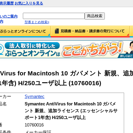
表示履歴
お気に入りを見る
払いのご案内
内
型番まとめ検索»
AntiVirus for Macintosh 10 ガバメント 新
 H/250ユーザ以上 (10760016)
ーカー
Symantec
品名
Symantec AntiVirus for Macintosh 10 ガバメ
ント 新規、追加ライセンス (エッセンシャルサ
ポート1年含) H/250ユーザ以上
番
10760016
証条件
メーカー保証