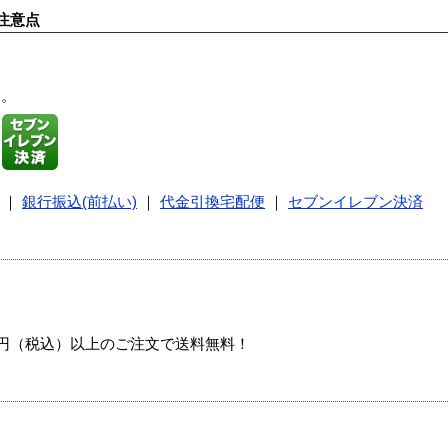
注意点
す。
｜
銀行振込(前払い)
｜
代金引換宅配便
｜
セブンイレブン決済
00円（税込）以上のご注文で送料無料！