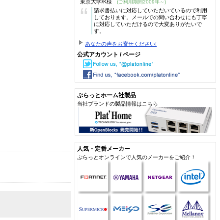
東京大学/K様
(ご利用期間2009年～)
“
請求書払いに対応していただいているので利用
しております。メールでの問い合わせにも丁寧
に対応していただけるので大変ありがたいで
す。
あなたの声をお寄せください!
公式アカウント / ページ
ぷらっとホーム社製品
当社ブランドの製品情報はこちら
人気・定番メーカー
ぷらっとオンラインで人気のメーカーをご紹介！