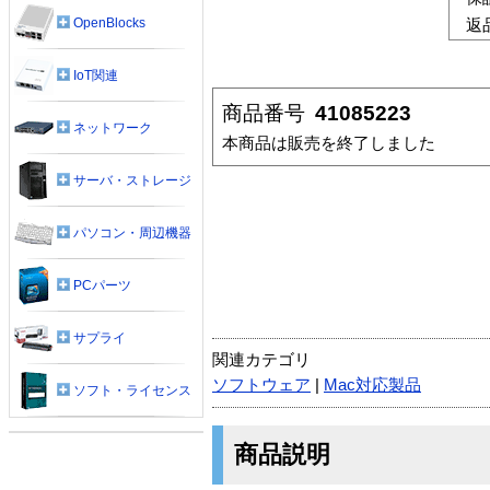
OpenBlocks
返
IoT関連
商品番号
41085223
ネットワーク
本商品は販売を終了しました
サーバ・ストレージ
パソコン・周辺機器
PCパーツ
サプライ
関連カテゴリ
ソフトウェア
|
Mac対応製品
ソフト・ライセンス
商品説明