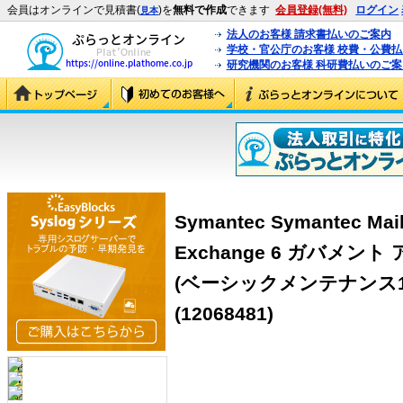
会員はオンラインで見積書(
)を
無料で作成
できます
会員登録(無料)
ログイン
見本
法人のお客様 請求書払いのご案内
学校・官公庁のお客様 校費・公費
研究機関のお客様 科研費払いのご案
Symantec Symantec Mail 
Exchange 6 ガバメ
(ベーシックメンテナンス1年含
(12068481)