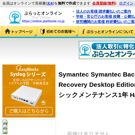
会員はオンラインで見積書(
)を
無料で作成
できます
会員登録(無料)
ログイン
見本
法人のお客様 請求書払いのご案内
学校・官公庁のお客様 校費・公費
研究機関のお客様 科研費払いのご案
Symantec Symantec Bac
Recovery Desktop Ed
シックメンテナンス1年 H/25