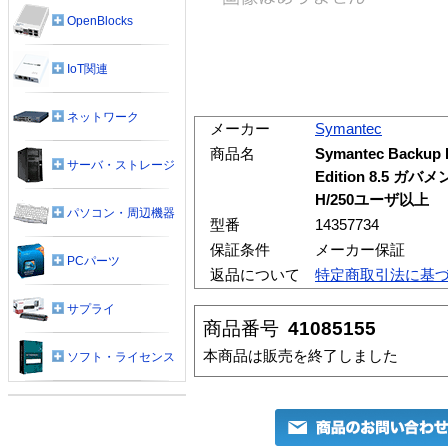
OpenBlocks
IoT関連
ネットワーク
メーカー
Symantec
商品名
Symantec Backup 
サーバ・ストレージ
Edition 8.5
H/250ユーザ以上
パソコン・周辺機器
型番
14357734
保証条件
メーカー保証
PCパーツ
返品について
特定商取引法に基
サプライ
商品番号
41085155
本商品は販売を終了しました
ソフト・ライセンス