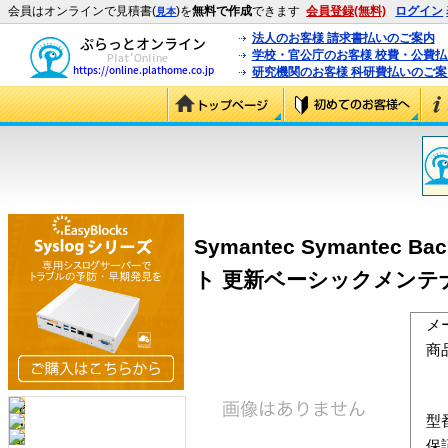
会員はオンラインで見積書(
)を
無料で作成
できます
会員登録(無料)
ログイン
見本
法人のお客様 請求書払いのご案内
学校・官公庁のお客様 校費・公費
研究機関のお客様 科研費払いのご案
Symantec Symantec Bac
ト 更新ベーシックメンテナンス1
メ
商
型
保