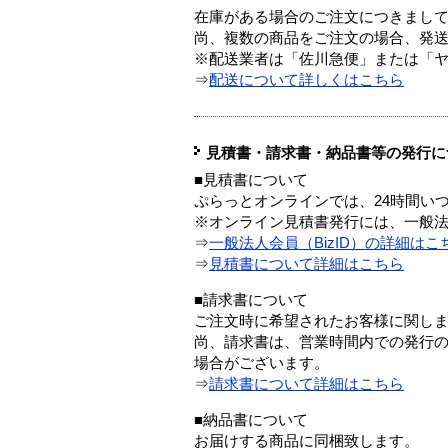
在庫がある場合のご注文につきまし
尚、複数の商品をご注文の場合、発
※配送業者は「佐川急便」または「
⇒
配送について詳しくはこちら
見積書・請求書・納品書等の発行に
■見積書について
ぷらっとオンラインでは、24時間い
※オンライン見積書発行には、一般法人
⇒
一般法人会員（BizID）の詳細はこ
⇒
見積書について詳細はこちら
■請求書について
ご注文時に希望されたお客様に関し
尚、請求書は、営業時間内での発行
場合がございます。
⇒
請求書について詳細はこちら
■納品書について
お届けする商品に同梱致します。