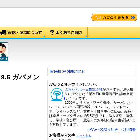
Tweets by platonline
on 8.5 ガバメン
ぷらっとオンラインについて
ぷらっとホーム株式会社
が運用する、法人取
引に特化した「業務用IT機器専門の調達支援
サイト」です。
1999年よりネットワーク機器、サーバ、スト
レージ、パソコン周辺機器、PCパーツ、ソフトウェ
ア、ライセンスなど、業務用IT機器中心に販売。品揃え
は業界トップクラスの約5.5万点です。法人取引に特化
し、学校・官公庁・一般法人のお客様の請求書後払いに
も対応しています。
IPv6への取り組み
会社概要
お客様からの声
もっと見る