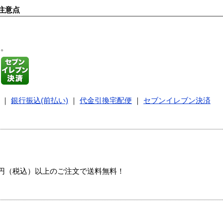
注意点
す。
｜
銀行振込(前払い)
｜
代金引換宅配便
｜
セブンイレブン決済
00円（税込）以上のご注文で送料無料！