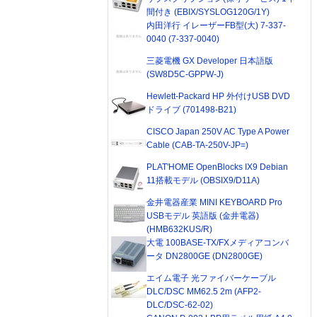
間付き (EBIX/SYSLOG120G/1Y)
内田洋行 イレーザーFB型(大) 7-337-
0040 (7-337-0040)
三菱電機 GX Developer 日本語版
(SW8D5C-GPPW-J)
Hewlett-Packard HP 外付けUSB DVD
ドライブ (701498-B21)
CISCO Japan 250V AC Type A Power
Cable (CAB-TA-250V-JP=)
PLAT'HOME OpenBlocks IX9 Debian
11搭載モデル (OBSIX9/D11A)
金井電器産業 MINI KEYBOARD Pro
USBモデル 英語版 (金井電器)
(HMB632KUS/R)
大電 100BASE-TX/FXメディアコンバ
ータ DN2800GE (DN2800GE)
エイム電子 光ファイバーケーブル
DLC/DSC MM62.5 2m (AFP2-
DLC/DSC-62-02)