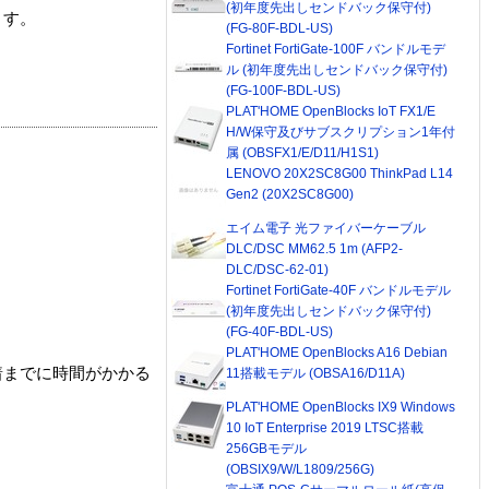
(初年度先出しセンドバック保守付)
ます。
(FG-80F-BDL-US)
Fortinet FortiGate-100F バンドルモデ
ル (初年度先出しセンドバック保守付)
(FG-100F-BDL-US)
PLAT'HOME OpenBlocks IoT FX1/E
H/W保守及びサブスクリプション1年付
属 (OBSFX1/E/D11/H1S1)
LENOVO 20X2SC8G00 ThinkPad L14
Gen2 (20X2SC8G00)
エイム電子 光ファイバーケーブル
DLC/DSC MM62.5 1m (AFP2-
DLC/DSC-62-01)
Fortinet FortiGate-40F バンドルモデル
(初年度先出しセンドバック保守付)
(FG-40F-BDL-US)
PLAT'HOME OpenBlocks A16 Debian
着までに時間がかかる
11搭載モデル (OBSA16/D11A)
PLAT'HOME OpenBlocks IX9 Windows
10 IoT Enterprise 2019 LTSC搭載
256GBモデル
(OBSIX9/W/L1809/256G)