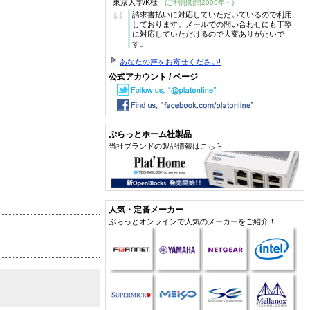
東京大学/K様
(ご利用期間2009年～)
“
請求書払いに対応していただいているので利用
しております。メールでの問い合わせにも丁寧
に対応していただけるので大変ありがたいで
す。
あなたの声をお寄せください!
公式アカウント / ページ
ぷらっとホーム社製品
当社ブランドの製品情報はこちら
人気・定番メーカー
ぷらっとオンラインで人気のメーカーをご紹介！