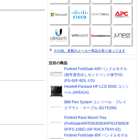
その他、多数のメーカー商品を取り扱ってます
注目の商品
Fortinet FortiGate-60Fバンドルモデル
(初年度先出しセンドバック保守付)
(FG-60F-BDL-US)
Hewlett-Packard HP LCD 8500 コンソ
ール (AF642A)
IBM Flex System コンソール・ブレイ
クアウト・ケーブル (81Y5286)
Fortinet Rack Mount Tray
(FortiGate40F/50E/60E/60F/61F/80E/8
0F/FS-108E) (SP-RACKTRAY-02)
Fortinet FortiGate-80F バンドルモデル