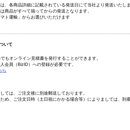
ては、各商品詳細に記載されている発送日にて当社より発送いたし
送は商品がすべて揃ってからの発送となります。
ヤマト運輸」からお選びいただけます
ついて
つでもオンライン見積書を発行することができます。
会員（BizID）への登録が必要です。
ちら
ましては、ご注文後に別途郵送しております。
のため、ご注文日時（土日祝にかかる場合等）によりましては、到