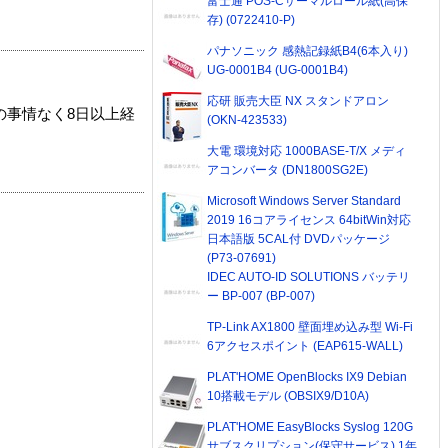
富士通 POS-Cサーマルロール紙(高保
存) (0722410-P)
パナソニック 感熱記録紙B4(6本入り)
UG-0001B4 (UG-0001B4)
応研 販売大臣 NX スタンドアロン
の事情なく8日以上経
(OKN-423533)
大電 環境対応 1000BASE-T/X メディ
アコンバータ (DN1800SG2E)
Microsoft Windows Server Standard
2019 16コアライセンス 64bitWin対応
日本語版 5CAL付 DVDパッケージ
(P73-07691)
IDEC AUTO-ID SOLUTIONS バッテリ
ー BP-007 (BP-007)
TP-Link AX1800 壁面埋め込み型 Wi-Fi
6アクセスポイント (EAP615-WALL)
PLAT'HOME OpenBlocks IX9 Debian
10搭載モデル (OBSIX9/D10A)
PLAT'HOME EasyBlocks Syslog 120G
サブスクリプション(保守サービス) 1年