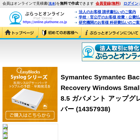
会員はオンラインで見積書(
)を
無料で作成
できます
会員登録(無料)
ログイン
見本
法人のお客様 請求書払いのご案内
学校・官公庁のお客様 校費・公費
研究機関のお客様 科研費払いのご案
Symantec Symantec Bac
Recovery Windows Small
8.5 ガバメント アップグ
バー (14357938)