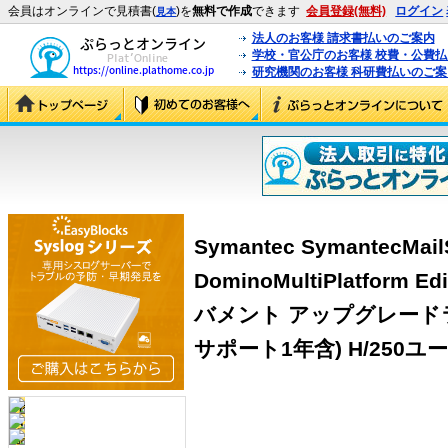
会員はオンラインで見積書(
)を
無料で作成
できます
会員登録(無料)
ログイン
見本
法人のお客様 請求書払いのご案内
学校・官公庁のお客様 校費・公費
研究機関のお客様 科研費払いのご案
Symantec SymantecMailS
DominoMultiPlatform Edi
バメント アップグレード
サポート1年含) H/250ユーザ