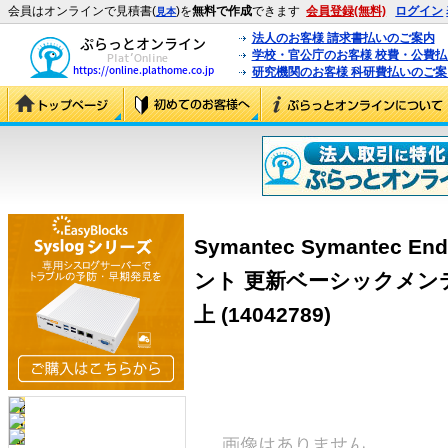
会員はオンラインで見積書(
)を
無料で作成
できます
会員登録(無料)
ログイン
見本
法人のお客様 請求書払いのご案内
学校・官公庁のお客様 校費・公費
研究機関のお客様 科研費払いのご案
Symantec Symantec End
ント 更新ベーシックメンテ
上 (14042789)