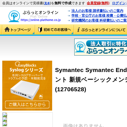
会員はオンラインで見積書(
)を
無料で作成
できます
会員登録(無料)
ログイン
見本
法人のお客様 請求書払いのご案内
学校・官公庁のお客様 校費・公費
研究機関のお客様 科研費払いのご案
Symantec Symantec End
ント 新規ベーシックメンテナ
(12706528)