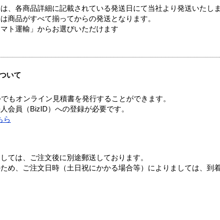
ては、各商品詳細に記載されている発送日にて当社より発送いたし
送は商品がすべて揃ってからの発送となります。
ヤマト運輸」からお選びいただけます
ついて
つでもオンライン見積書を発行することができます。
会員（BizID）への登録が必要です。
ちら
ましては、ご注文後に別途郵送しております。
のため、ご注文日時（土日祝にかかる場合等）によりましては、到