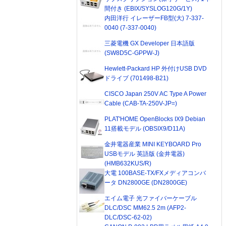
間付き (EBIX/SYSLOG120G/1Y)
内田洋行 イレーザーFB型(大) 7-337-
0040 (7-337-0040)
三菱電機 GX Developer 日本語版
(SW8D5C-GPPW-J)
Hewlett-Packard HP 外付けUSB DVD
ドライブ (701498-B21)
CISCO Japan 250V AC Type A Power
Cable (CAB-TA-250V-JP=)
PLAT'HOME OpenBlocks IX9 Debian
11搭載モデル (OBSIX9/D11A)
金井電器産業 MINI KEYBOARD Pro
USBモデル 英語版 (金井電器)
(HMB632KUS/R)
大電 100BASE-TX/FXメディアコンバ
ータ DN2800GE (DN2800GE)
エイム電子 光ファイバーケーブル
DLC/DSC MM62.5 2m (AFP2-
DLC/DSC-62-02)