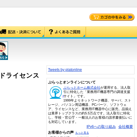
Tweets by platonline
プグレードライセンス
ぷらっとオンラインについて
ぷらっとホーム株式会社
が運用する、法人取
引に特化した「業務用IT機器専門の調達支援
サイト」です。
1999年よりネットワーク機器、サーバ、スト
レージ、パソコン周辺機器、PCパーツ、ソフトウェ
ア、ライセンスなど、業務用IT機器中心に販売。品揃え
は業界トップクラスの約5.5万点です。法人取引に特化
し、学校・官公庁・一般法人のお客様の請求書後払いに
も対応しています。
IPv6への取り組み
会社概要
お客様からの声
もっと見る