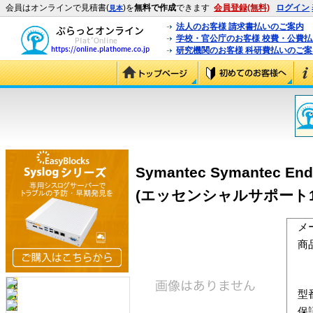
会員はオンラインで見積書(
)を
無料で作成
できます
会員登録(無料)
ログイン
見本
法人のお客様 請求書払いのご案内
学校・官公庁のお客様 校費・公費
研究機関のお客様 科研費払いのご案
Symantec Symantec 
(エッセンシャルサポート1年含)
メ
商
型
保