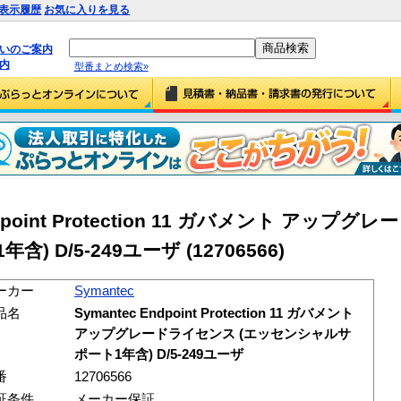
表示履歴
お気に入りを見る
払いのご案内
内
型番まとめ検索»
Endpoint Protection 11 ガバメント アッ
 D/5-249ユーザ (12706566)
ーカー
Symantec
品名
Symantec Endpoint Protection 11 ガバメント
アップグレードライセンス (エッセンシャルサ
ポート1年含) D/5-249ユーザ
番
12706566
証条件
メーカー保証