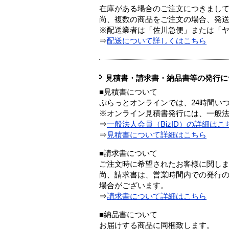
在庫がある場合のご注文につきまし
尚、複数の商品をご注文の場合、発
※配送業者は「佐川急便」または「
⇒
配送について詳しくはこちら
見積書・請求書・納品書等の発行に
■見積書について
ぷらっとオンラインでは、24時間い
※オンライン見積書発行には、一般法人
⇒
一般法人会員（BizID）の詳細はこ
⇒
見積書について詳細はこちら
■請求書について
ご注文時に希望されたお客様に関し
尚、請求書は、営業時間内での発行
場合がございます。
⇒
請求書について詳細はこちら
■納品書について
お届けする商品に同梱致します。