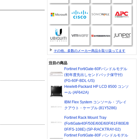
その他、多数のメーカー商品を取り扱ってます
注目の商品
Fortinet FortiGate-60Fバンドルモデル
(初年度先出しセンドバック保守付)
(FG-60F-BDL-US)
Hewlett-Packard HP LCD 8500 コンソ
ール (AF642A)
IBM Flex System コンソール・ブレイ
クアウト・ケーブル (81Y5286)
Fortinet Rack Mount Tray
(FortiGate40F/50E/60E/60F/61F/80E/8
0F/FS-108E) (SP-RACKTRAY-02)
Fortinet FortiGate-80F バンドルモデル