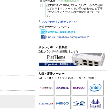
東京大学/K様
(ご利用期間2009年～)
“
請求書払いに対応していただいているので利用
しております。メールでの問い合わせにも丁寧
に対応していただけるので大変ありがたいで
す。
あなたの声をお寄せください!
公式アカウント / ページ
ぷらっとホーム社製品
当社ブランドの製品情報はこちら
人気・定番メーカー
ぷらっとオンラインで人気のメーカーをご紹介！