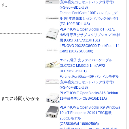
(初年度先出しセンドバック保守付)
ます。
(FG-80F-BDL-US)
Fortinet FortiGate-100F バンドルモデ
ル (初年度先出しセンドバック保守付)
(FG-100F-BDL-US)
PLAT'HOME OpenBlocks IoT FX1/E
H/W保守及びサブスクリプション1年付
属 (OBSFX1/E/D11/H1S1)
LENOVO 20X2SC8G00 ThinkPad L14
Gen2 (20X2SC8G00)
エイム電子 光ファイバーケーブル
DLC/DSC MM62.5 1m (AFP2-
DLC/DSC-62-01)
Fortinet FortiGate-40F バンドルモデル
(初年度先出しセンドバック保守付)
(FG-40F-BDL-US)
PLAT'HOME OpenBlocks A16 Debian
着までに時間がかかる
11搭載モデル (OBSA16/D11A)
PLAT'HOME OpenBlocks IX9 Windows
10 IoT Enterprise 2019 LTSC搭載
256GBモデル
(OBSIX9/W/L1809/256G)