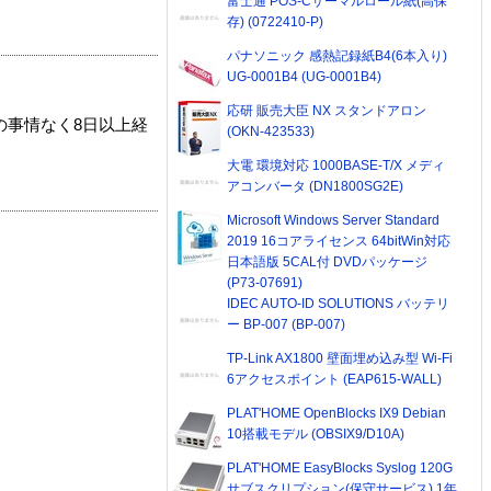
富士通 POS-Cサーマルロール紙(高保
存) (0722410-P)
パナソニック 感熱記録紙B4(6本入り)
UG-0001B4 (UG-0001B4)
応研 販売大臣 NX スタンドアロン
の事情なく8日以上経
(OKN-423533)
大電 環境対応 1000BASE-T/X メディ
アコンバータ (DN1800SG2E)
Microsoft Windows Server Standard
2019 16コアライセンス 64bitWin対応
日本語版 5CAL付 DVDパッケージ
(P73-07691)
IDEC AUTO-ID SOLUTIONS バッテリ
ー BP-007 (BP-007)
TP-Link AX1800 壁面埋め込み型 Wi-Fi
6アクセスポイント (EAP615-WALL)
PLAT'HOME OpenBlocks IX9 Debian
10搭載モデル (OBSIX9/D10A)
PLAT'HOME EasyBlocks Syslog 120G
サブスクリプション(保守サービス) 1年