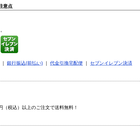
注意点
す。
｜
銀行振込(前払い)
｜
代金引換宅配便
｜
セブンイレブン決済
00円（税込）以上のご注文で送料無料！