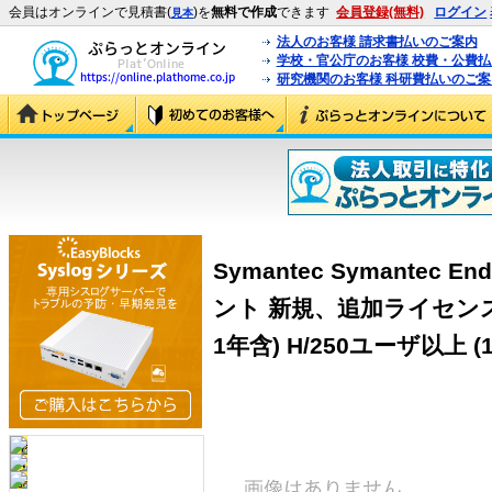
会員はオンラインで見積書(
)を
無料で作成
できます
会員登録(無料)
ログイン
見本
法人のお客様 請求書払いのご案内
学校・官公庁のお客様 校費・公費
研究機関のお客様 科研費払いのご案
Symantec Symantec End
ント 新規、追加ライセン
1年含) H/250ユーザ以上 (12