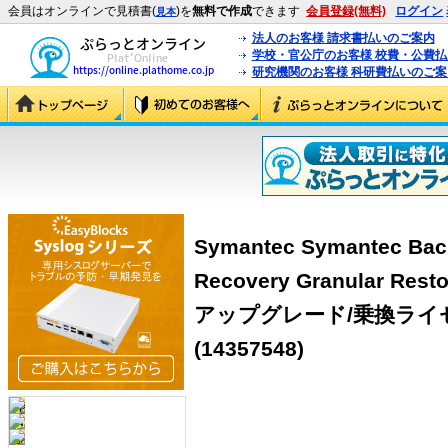
会員はオンラインで見積書(
)を
無料で作成
できます
会員登録(無料)
ログイン
見本
法人のお客様 請求書払いのご案内
学校・官公庁のお客様 校費・公費
研究機関のお客様 科研費払いのご案
Symantec Symantec Bac
Recovery Granular Re
アップグレード/乗換ライ
(14357548)