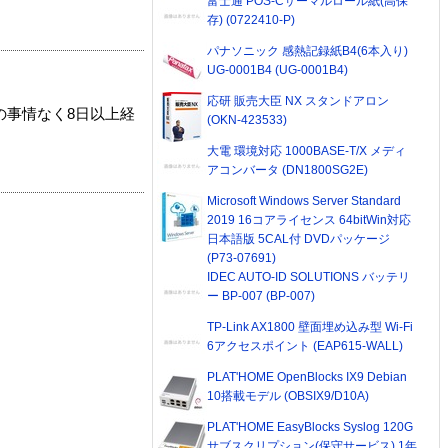
富士通 POS-Cサーマルロール紙(高保
存) (0722410-P)
パナソニック 感熱記録紙B4(6本入り)
UG-0001B4 (UG-0001B4)
応研 販売大臣 NX スタンドアロン
の事情なく8日以上経
(OKN-423533)
大電 環境対応 1000BASE-T/X メディ
アコンバータ (DN1800SG2E)
Microsoft Windows Server Standard
2019 16コアライセンス 64bitWin対応
日本語版 5CAL付 DVDパッケージ
(P73-07691)
IDEC AUTO-ID SOLUTIONS バッテリ
ー BP-007 (BP-007)
TP-Link AX1800 壁面埋め込み型 Wi-Fi
6アクセスポイント (EAP615-WALL)
PLAT'HOME OpenBlocks IX9 Debian
10搭載モデル (OBSIX9/D10A)
PLAT'HOME EasyBlocks Syslog 120G
サブスクリプション(保守サービス) 1年