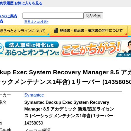
表示履歴
お気に入りを見る
払いのご案内
内
型番まとめ検索»
ckup Exec System Recovery Manager 8.
クメンテナンス1年含) 1サーバー (14358050
ーカー
Symantec
品名
Symantec Backup Exec System Recovery
Manager 8.5 アカデミック 新規/追加ライセン
ス (ベーシックメンテナンス1年含) 1サーバー
番
14358050
証条件
メーカー保証