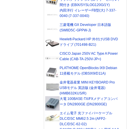
間付き (EBIX/SYSLOG120G/1Y)
内田洋行 イレーザーFB型(大) 7-337-
0040 (7-337-0040)
三菱電機 GX Developer 日本語版
(SW8D5C-GPPW-J)
Hewlett-Packard HP 外付けUSB DVD
ドライブ (701498-B21)
CISCO Japan 250V AC Type A Power
Cable (CAB-TA-250V-JP=)
PLAT'HOME OpenBlocks IX9 Debian
11搭載モデル (OBSIX9/D11A)
金井電器産業 MINI KEYBOARD Pro
USBモデル 英語版 (金井電器)
(HMB632KUS/R)
大電 100BASE-TX/FXメディアコンバ
ータ DN2800GE (DN2800GE)
エイム電子 光ファイバーケーブル
DLC/DSC MM62.5 2m (AFP2-
DLC/DSC-62-02)