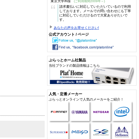
東京大学/K様
(ご利用期間2009年～)
“
請求書払いに対応していただいているので利用
しております。メールでの問い合わせにも丁寧
に対応していただけるので大変ありがたいで
す。
あなたの声をお寄せください!
公式アカウント / ページ
ぷらっとホーム社製品
当社ブランドの製品情報はこちら
人気・定番メーカー
ぷらっとオンラインで人気のメーカーをご紹介！