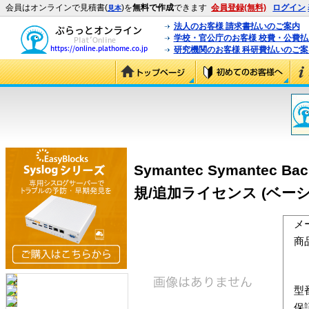
会員はオンラインで見積書(
)を
無料で作成
できます
会員登録(無料)
ログイン
見本
法人のお客様 請求書払いのご案内
学校・官公庁のお客様 校費・公費
研究機関のお客様 科研費払いのご案
Symantec Symantec Ba
規/追加ライセンス (ベーシッ
メ
商
型
保