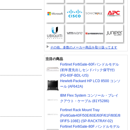
その他、多数のメーカー商品を取り扱ってます
注目の商品
Fortinet FortiGate-60Fバンドルモデル
(初年度先出しセンドバック保守付)
(FG-60F-BDL-US)
Hewlett-Packard HP LCD 8500 コンソ
ール (AF642A)
IBM Flex System コンソール・ブレイ
クアウト・ケーブル (81Y5286)
Fortinet Rack Mount Tray
(FortiGate40F/50E/60E/60F/61F/80E/8
0F/FS-108E) (SP-RACKTRAY-02)
Fortinet FortiGate-80F バンドルモデル