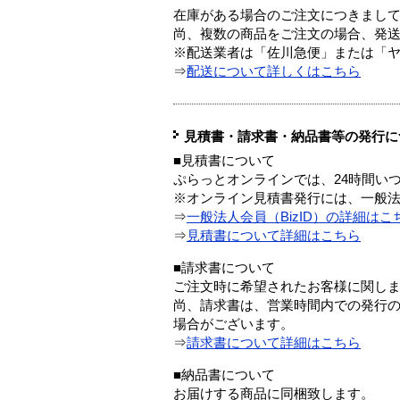
在庫がある場合のご注文につきまし
尚、複数の商品をご注文の場合、発
※配送業者は「佐川急便」または「
⇒
配送について詳しくはこちら
見積書・請求書・納品書等の発行に
■見積書について
ぷらっとオンラインでは、24時間い
※オンライン見積書発行には、一般法人
⇒
一般法人会員（BizID）の詳細はこ
⇒
見積書について詳細はこちら
■請求書について
ご注文時に希望されたお客様に関し
尚、請求書は、営業時間内での発行
場合がございます。
⇒
請求書について詳細はこちら
■納品書について
お届けする商品に同梱致します。