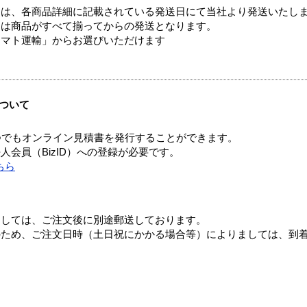
ては、各商品詳細に記載されている発送日にて当社より発送いたし
送は商品がすべて揃ってからの発送となります。
ヤマト運輸」からお選びいただけます
ついて
つでもオンライン見積書を発行することができます。
会員（BizID）への登録が必要です。
ちら
ましては、ご注文後に別途郵送しております。
のため、ご注文日時（土日祝にかかる場合等）によりましては、到