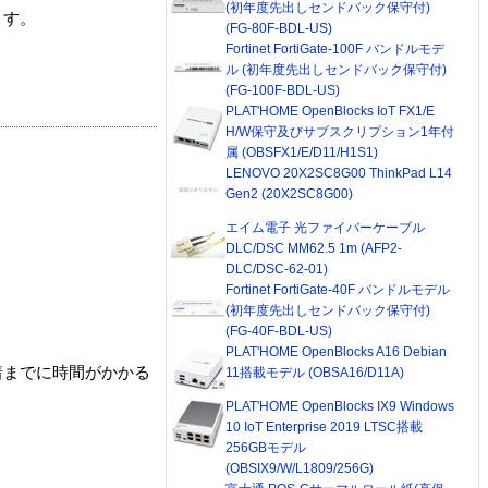
(初年度先出しセンドバック保守付)
ます。
(FG-80F-BDL-US)
Fortinet FortiGate-100F バンドルモデ
ル (初年度先出しセンドバック保守付)
(FG-100F-BDL-US)
PLAT'HOME OpenBlocks IoT FX1/E
H/W保守及びサブスクリプション1年付
属 (OBSFX1/E/D11/H1S1)
LENOVO 20X2SC8G00 ThinkPad L14
Gen2 (20X2SC8G00)
エイム電子 光ファイバーケーブル
DLC/DSC MM62.5 1m (AFP2-
DLC/DSC-62-01)
Fortinet FortiGate-40F バンドルモデル
(初年度先出しセンドバック保守付)
(FG-40F-BDL-US)
PLAT'HOME OpenBlocks A16 Debian
着までに時間がかかる
11搭載モデル (OBSA16/D11A)
PLAT'HOME OpenBlocks IX9 Windows
10 IoT Enterprise 2019 LTSC搭載
256GBモデル
(OBSIX9/W/L1809/256G)