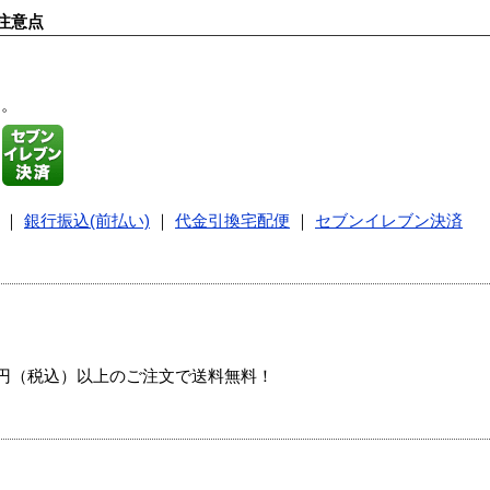
注意点
す。
｜
銀行振込(前払い)
｜
代金引換宅配便
｜
セブンイレブン決済
00円（税込）以上のご注文で送料無料！