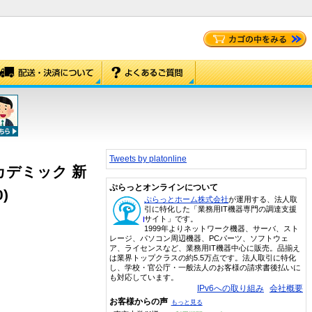
Tweets by platonline
5 アカデミック 新
ぷらっとオンラインについて
)
ぷらっとホーム株式会社
が運用する、法人取
引に特化した「業務用IT機器専門の調達支援
サイト」です。
1999年よりネットワーク機器、サーバ、スト
レージ、パソコン周辺機器、PCパーツ、ソフトウェ
ア、ライセンスなど、業務用IT機器中心に販売。品揃え
は業界トップクラスの約5.5万点です。法人取引に特化
し、学校・官公庁・一般法人のお客様の請求書後払いに
も対応しています。
IPv6への取り組み
会社概要
お客様からの声
もっと見る