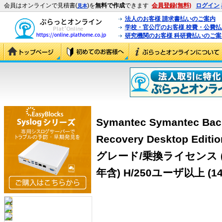
会員はオンラインで見積書(
)を
無料で作成
できます
会員登録(無料)
ログイン
見本
法人のお客様 請求書払いのご案内
学校・官公庁のお客様 校費・公費
研究機関のお客様 科研費払いのご案
Symantec Symantec Bac
Recovery Desktop Ed
グレード/乗換ライセンス
年含) H/250ユーザ以上 (14