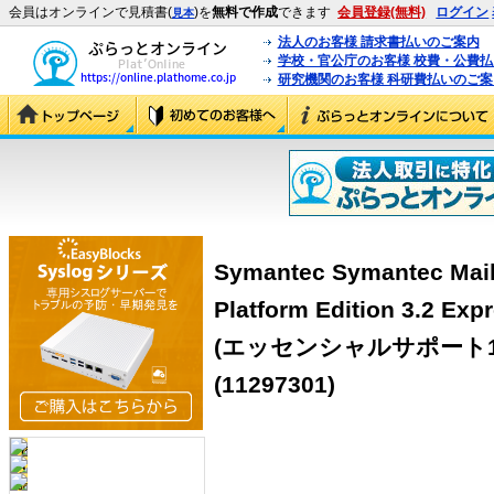
会員はオンラインで見積書(
)を
無料で作成
できます
会員登録(無料)
ログイン
見本
法人のお客様 請求書払いのご案内
学校・官公庁のお客様 校費・公費
研究機関のお客様 科研費払いのご案
Symantec Symantec Mail
Platform Edition 3.
(エッセンシャルサポート1年含
(11297301)