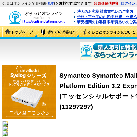
会員はオンラインで見積書(
)を
無料で作成
できます
会員登録(無料)
ログイン
見本
法人のお客様 請求書払いのご案内
学校・官公庁のお客様 校費・公費
研究機関のお客様 科研費払いのご案
Symantec Symantec Mail
Platform Edition 3.
(エッセンシャルサポート1年含
(11297297)