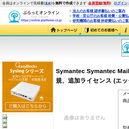
会員はオンラインで見積書(
)を
無料で作成
できます
会員登録(無料)
ログイン
見本
法人のお客様 請求書払いのご案内
学校・官公庁のお客様 校費・公費
研究機関のお客様 科研費払いのご案
Symantec Symantec Mail 
規、追加ライセンス (エッセン
メ
商
型