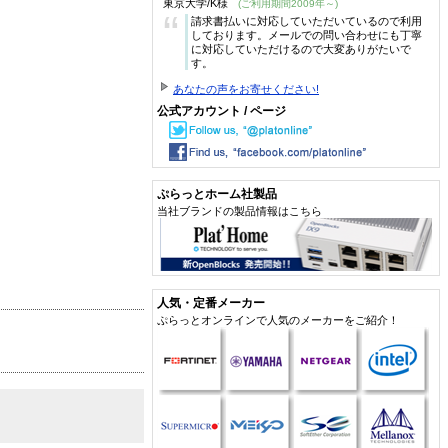
東京大学/K様
(ご利用期間2009年～)
“
請求書払いに対応していただいているので利用
しております。メールでの問い合わせにも丁寧
に対応していただけるので大変ありがたいで
す。
あなたの声をお寄せください!
公式アカウント / ページ
ぷらっとホーム社製品
当社ブランドの製品情報はこちら
人気・定番メーカー
ぷらっとオンラインで人気のメーカーをご紹介！