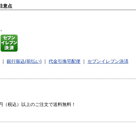
注意点
す。
｜
銀行振込(前払い)
｜
代金引換宅配便
｜
セブンイレブン決済
00円（税込）以上のご注文で送料無料！