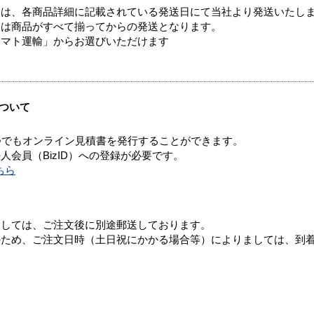
ては、各商品詳細に記載されている発送日にて当社より発送いたし
送は商品がすべて揃ってからの発送となります。
ヤマト運輸」からお選びいただけます
ついて
つでもオンライン見積書を発行することができます。
会員（BizID）への登録が必要です。
ちら
ましては、ご注文後に別途郵送しております。
のため、ご注文日時（土日祝にかかる場合等）によりましては、到