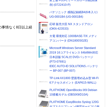
富士通 POS-Cサーマルロール紙(高保
存) (0722410-P)
パナソニック 感熱記録紙B4(6本入り)
UG-0001B4 (UG-0001B4)
応研 販売大臣 NX スタンドアロン
の事情なく8日以上経
(OKN-423533)
大電 環境対応 1000BASE-T/X メディ
アコンバータ (DN1800SG2E)
Microsoft Windows Server Standard
2019 16コアライセンス 64bitWin対応
日本語版 5CAL付 DVDパッケージ
(P73-07691)
IDEC AUTO-ID SOLUTIONS バッテリ
ー BP-007 (BP-007)
TP-Link AX1800 壁面埋め込み型 Wi-Fi
6アクセスポイント (EAP615-WALL)
PLAT'HOME OpenBlocks IX9 Debian
10搭載モデル (OBSIX9/D10A)
PLAT'HOME EasyBlocks Syslog 120G
サブスクリプション(保守サービス) 1年