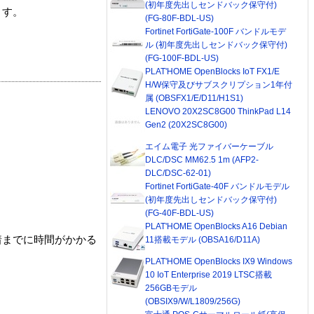
(初年度先出しセンドバック保守付)
ます。
(FG-80F-BDL-US)
Fortinet FortiGate-100F バンドルモデ
ル (初年度先出しセンドバック保守付)
(FG-100F-BDL-US)
PLAT'HOME OpenBlocks IoT FX1/E
H/W保守及びサブスクリプション1年付
属 (OBSFX1/E/D11/H1S1)
LENOVO 20X2SC8G00 ThinkPad L14
Gen2 (20X2SC8G00)
エイム電子 光ファイバーケーブル
DLC/DSC MM62.5 1m (AFP2-
DLC/DSC-62-01)
Fortinet FortiGate-40F バンドルモデル
(初年度先出しセンドバック保守付)
(FG-40F-BDL-US)
PLAT'HOME OpenBlocks A16 Debian
着までに時間がかかる
11搭載モデル (OBSA16/D11A)
PLAT'HOME OpenBlocks IX9 Windows
10 IoT Enterprise 2019 LTSC搭載
256GBモデル
(OBSIX9/W/L1809/256G)