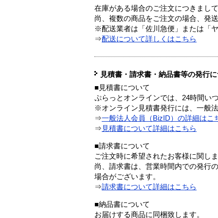
在庫がある場合のご注文につきまし
尚、複数の商品をご注文の場合、発
※配送業者は「佐川急便」または「
⇒
配送について詳しくはこちら
見積書・請求書・納品書等の発行に
■見積書について
ぷらっとオンラインでは、24時間い
※オンライン見積書発行には、一般法人
⇒
一般法人会員（BizID）の詳細はこ
⇒
見積書について詳細はこちら
■請求書について
ご注文時に希望されたお客様に関し
尚、請求書は、営業時間内での発行
場合がございます。
⇒
請求書について詳細はこちら
■納品書について
お届けする商品に同梱致します。