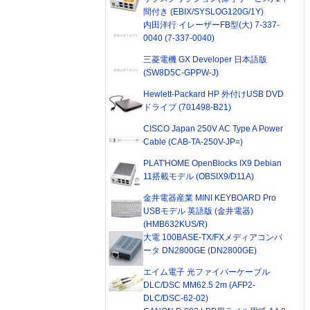
間付き (EBIX/SYSLOG120G/1Y)
内田洋行 イレーザーFB型(大) 7-337-
0040 (7-337-0040)
三菱電機 GX Developer 日本語版
(SW8D5C-GPPW-J)
Hewlett-Packard HP 外付けUSB DVD
ドライブ (701498-B21)
CISCO Japan 250V AC Type A Power
Cable (CAB-TA-250V-JP=)
PLAT'HOME OpenBlocks IX9 Debian
11搭載モデル (OBSIX9/D11A)
金井電器産業 MINI KEYBOARD Pro
USBモデル 英語版 (金井電器)
(HMB632KUS/R)
大電 100BASE-TX/FXメディアコンバ
ータ DN2800GE (DN2800GE)
エイム電子 光ファイバーケーブル
DLC/DSC MM62.5 2m (AFP2-
DLC/DSC-62-02)