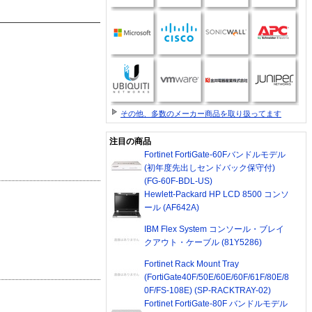
その他、多数のメーカー商品を取り扱ってます
注目の商品
Fortinet FortiGate-60Fバンドルモデル
(初年度先出しセンドバック保守付)
(FG-60F-BDL-US)
Hewlett-Packard HP LCD 8500 コンソ
ール (AF642A)
IBM Flex System コンソール・ブレイ
クアウト・ケーブル (81Y5286)
Fortinet Rack Mount Tray
(FortiGate40F/50E/60E/60F/61F/80E/8
0F/FS-108E) (SP-RACKTRAY-02)
Fortinet FortiGate-80F バンドルモデル