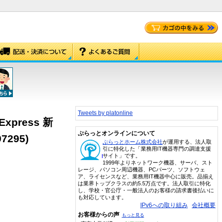
Tweets by platonline
 Express 新
ぷらっとオンラインについて
295)
ぷらっとホーム株式会社
が運用する、法人取
引に特化した「業務用IT機器専門の調達支援
サイト」です。
1999年よりネットワーク機器、サーバ、スト
レージ、パソコン周辺機器、PCパーツ、ソフトウェ
ア、ライセンスなど、業務用IT機器中心に販売。品揃え
は業界トップクラスの約5.5万点です。法人取引に特化
し、学校・官公庁・一般法人のお客様の請求書後払いに
も対応しています。
IPv6への取り組み
会社概要
お客様からの声
もっと見る