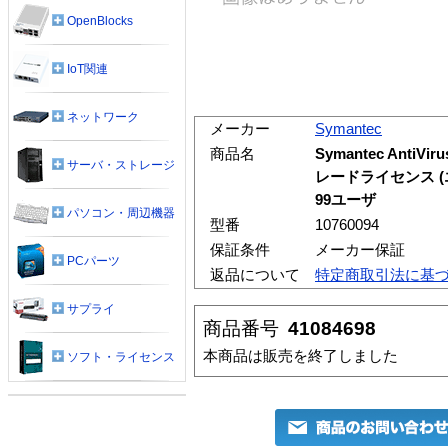
OpenBlocks
IoT関連
ネットワーク
メーカー
Symantec
商品名
Symantec AntiVir
サーバ・ストレージ
レードライセンス (
99ユーザ
パソコン・周辺機器
型番
10760094
保証条件
メーカー保証
PCパーツ
返品について
特定商取引法に基
サプライ
商品番号
41084698
本商品は販売を終了しました
ソフト・ライセンス