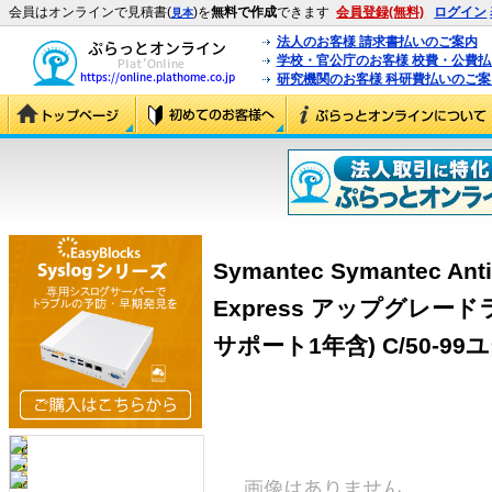
会員はオンラインで見積書(
)を
無料で作成
できます
会員登録(無料)
ログイン
見本
法人のお客様 請求書払いのご案内
学校・官公庁のお客様 校費・公費
研究機関のお客様 科研費払いのご案
Symantec Symantec AntiV
Express アップグレー
サポート1年含) C/50-99ユー