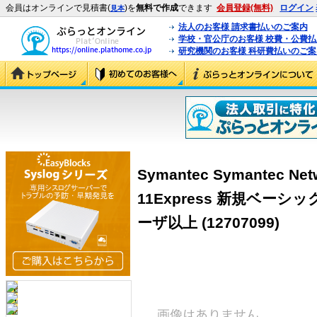
会員はオンラインで見積書(
)を
無料で作成
できます
会員登録(無料)
ログイン
見本
法人のお客様 請求書払いのご案内
学校・官公庁のお客様 校費・公費
研究機関のお客様 科研費払いのご案
Symantec Symantec Netw
11Express 新規ベーシ
ーザ以上 (12707099)