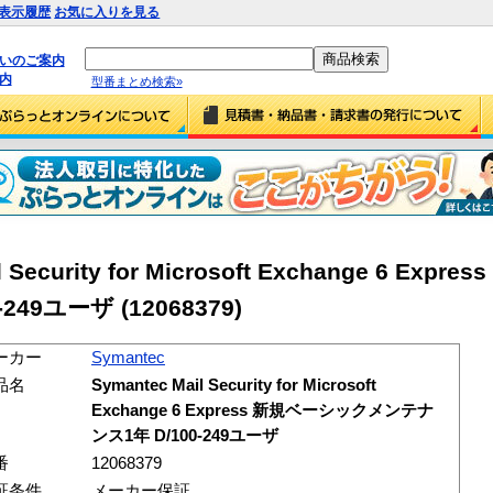
表示履歴
お気に入りを見る
払いのご案内
内
型番まとめ検索»
l Security for Microsoft Exchange 6 Ex
49ユーザ (12068379)
ーカー
Symantec
品名
Symantec Mail Security for Microsoft
Exchange 6 Express 新規ベーシックメンテナ
ンス1年 D/100-249ユーザ
番
12068379
証条件
メーカー保証