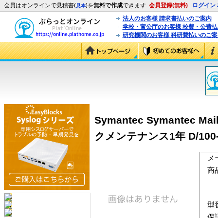
会員はオンラインで見積書(
)を
無料で作成
できます
会員登録(無料)
ログイン
見本
法人のお客様 請求書払いのご案内
学校・官公庁のお客様 校費・公費
研究機関のお客様 科研費払いのご案
Symantec Symantec Mai
クメンテナンス1年 D/100-2
メ
商
型
保