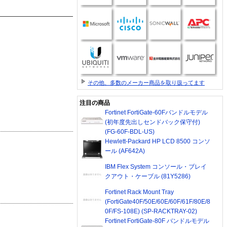
その他、多数のメーカー商品を取り扱ってます
注目の商品
Fortinet FortiGate-60Fバンドルモデル
(初年度先出しセンドバック保守付)
(FG-60F-BDL-US)
Hewlett-Packard HP LCD 8500 コンソ
ール (AF642A)
IBM Flex System コンソール・ブレイ
クアウト・ケーブル (81Y5286)
Fortinet Rack Mount Tray
(FortiGate40F/50E/60E/60F/61F/80E/8
0F/FS-108E) (SP-RACKTRAY-02)
Fortinet FortiGate-80F バンドルモデル