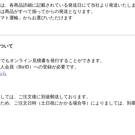
ては、各商品詳細に記載されている発送日にて当社より発送いたし
送は商品がすべて揃ってからの発送となります。
ヤマト運輸」からお選びいただけます
ついて
つでもオンライン見積書を発行することができます。
会員（BizID）への登録が必要です。
ちら
ましては、ご注文後に別途郵送しております。
のため、ご注文日時（土日祝にかかる場合等）によりましては、到