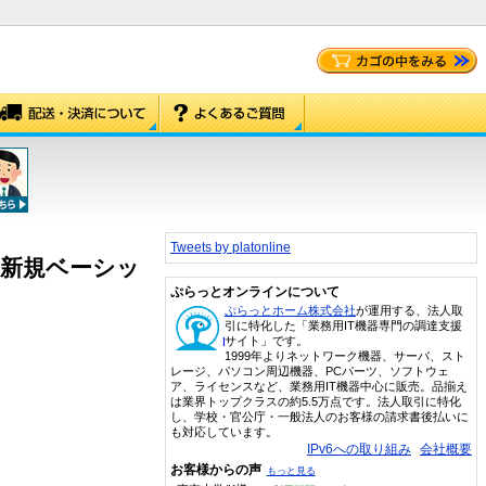
Tweets by platonline
press 新規ベーシッ
ぷらっとオンラインについて
ぷらっとホーム株式会社
が運用する、法人取
引に特化した「業務用IT機器専門の調達支援
サイト」です。
1999年よりネットワーク機器、サーバ、スト
レージ、パソコン周辺機器、PCパーツ、ソフトウェ
ア、ライセンスなど、業務用IT機器中心に販売。品揃え
は業界トップクラスの約5.5万点です。法人取引に特化
し、学校・官公庁・一般法人のお客様の請求書後払いに
も対応しています。
IPv6への取り組み
会社概要
お客様からの声
もっと見る