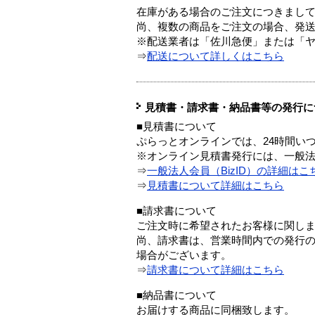
在庫がある場合のご注文につきまし
尚、複数の商品をご注文の場合、発
※配送業者は「佐川急便」または「
⇒
配送について詳しくはこちら
見積書・請求書・納品書等の発行に
■見積書について
ぷらっとオンラインでは、24時間い
※オンライン見積書発行には、一般法人
⇒
一般法人会員（BizID）の詳細はこ
⇒
見積書について詳細はこちら
■請求書について
ご注文時に希望されたお客様に関し
尚、請求書は、営業時間内での発行
場合がございます。
⇒
請求書について詳細はこちら
■納品書について
お届けする商品に同梱致します。