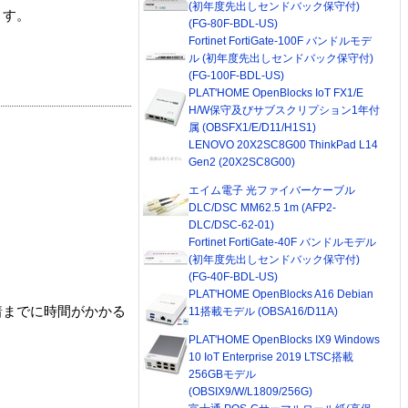
(初年度先出しセンドバック保守付)
ます。
(FG-80F-BDL-US)
Fortinet FortiGate-100F バンドルモデ
ル (初年度先出しセンドバック保守付)
(FG-100F-BDL-US)
PLAT'HOME OpenBlocks IoT FX1/E
H/W保守及びサブスクリプション1年付
属 (OBSFX1/E/D11/H1S1)
LENOVO 20X2SC8G00 ThinkPad L14
Gen2 (20X2SC8G00)
エイム電子 光ファイバーケーブル
DLC/DSC MM62.5 1m (AFP2-
DLC/DSC-62-01)
Fortinet FortiGate-40F バンドルモデル
(初年度先出しセンドバック保守付)
(FG-40F-BDL-US)
PLAT'HOME OpenBlocks A16 Debian
着までに時間がかかる
11搭載モデル (OBSA16/D11A)
PLAT'HOME OpenBlocks IX9 Windows
10 IoT Enterprise 2019 LTSC搭載
256GBモデル
(OBSIX9/W/L1809/256G)