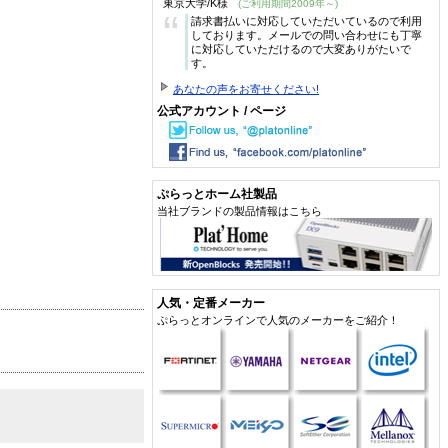
東京大学/K様
(ご利用期間2009年～)
“
請求書払いに対応していただいているので利用
しております。メールでの問い合わせにも丁寧
に対応していただけるので大変ありがたいで
す。
あなたの声をお寄せください!
公式アカウント / ページ
ぷらっとホーム社製品
当社ブランドの製品情報はこちら
人気・定番メーカー
ぷらっとオンラインで人気のメーカーをご紹介！