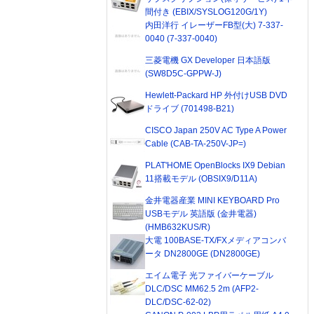
間付き (EBIX/SYSLOG120G/1Y)
内田洋行 イレーザーFB型(大) 7-337-
0040 (7-337-0040)
三菱電機 GX Developer 日本語版
(SW8D5C-GPPW-J)
Hewlett-Packard HP 外付けUSB DVD
ドライブ (701498-B21)
CISCO Japan 250V AC Type A Power
Cable (CAB-TA-250V-JP=)
PLAT'HOME OpenBlocks IX9 Debian
11搭載モデル (OBSIX9/D11A)
金井電器産業 MINI KEYBOARD Pro
USBモデル 英語版 (金井電器)
(HMB632KUS/R)
大電 100BASE-TX/FXメディアコンバ
ータ DN2800GE (DN2800GE)
エイム電子 光ファイバーケーブル
DLC/DSC MM62.5 2m (AFP2-
DLC/DSC-62-02)