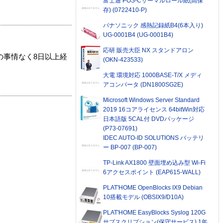
富士通 POS-Cサーマルロール紙(高保
存) (0722410-P)
パナソニック 感熱記録紙B4(6本入り)
UG-0001B4 (UG-0001B4)
応研 販売大臣 NX スタンドアロン
の事情なく8日以上経
(OKN-423533)
大電 環境対応 1000BASE-T/X メディ
アコンバータ (DN1800SG2E)
Microsoft Windows Server Standard
2019 16コアライセンス 64bitWin対応
日本語版 5CAL付 DVDパッケージ
(P73-07691)
IDEC AUTO-ID SOLUTIONS バッテリ
ー BP-007 (BP-007)
TP-Link AX1800 壁面埋め込み型 Wi-Fi
6アクセスポイント (EAP615-WALL)
PLAT'HOME OpenBlocks IX9 Debian
10搭載モデル (OBSIX9/D10A)
PLAT'HOME EasyBlocks Syslog 120G
サブスクリプション(保守サービス) 1年