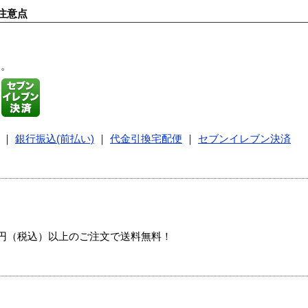
注意点
す。
｜
銀行振込(前払い)
｜
代金引換宅配便
｜
セブンイレブン決済
00円（税込）以上のご注文で送料無料！