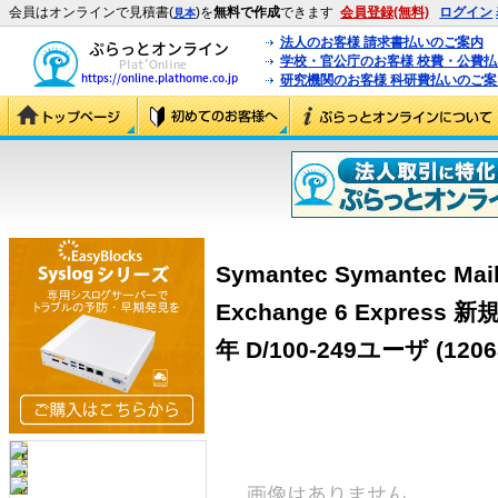
会員はオンラインで見積書(
)を
無料で作成
できます
会員登録(無料)
ログイン
見本
法人のお客様 請求書払いのご案内
学校・官公庁のお客様 校費・公費
研究機関のお客様 科研費払いのご案
Symantec Symantec Mail 
Exchange 6 Expre
年 D/100-249ユーザ (1206