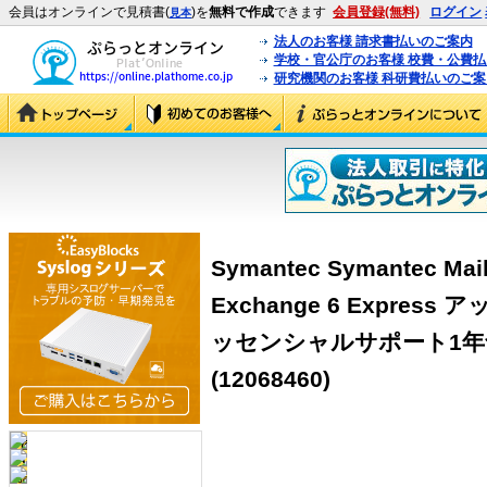
会員はオンラインで見積書(
)を
無料で作成
できます
会員登録(無料)
ログイン
見本
法人のお客様 請求書払いのご案内
学校・官公庁のお客様 校費・公費
研究機関のお客様 科研費払いのご案
Symantec Symantec Mail 
Exchange 6 Expre
ッセンシャルサポート1年含) 
(12068460)