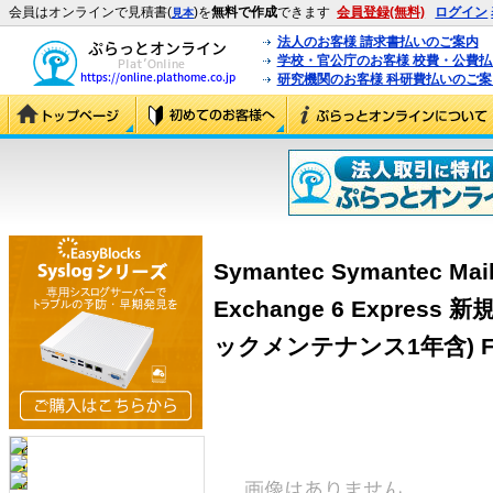
会員はオンラインで見積書(
)を
無料で作成
できます
会員登録(無料)
ログイン
見本
法人のお客様 請求書払いのご案内
学校・官公庁のお客様 校費・公費
研究機関のお客様 科研費払いのご案
Symantec Symantec Mail 
Exchange 6 Expres
ックメンテナンス1年含) F/5