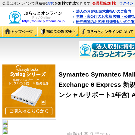
会員はオンラインで見積書(
)を
無料で作成
できます
会員登録(無料)
ログイン
見本
法人のお客様 請求書払いのご案内
学校・官公庁のお客様 校費・公費
研究機関のお客様 科研費払いのご案
Symantec Symantec Mail 
Exchange 6 Expres
ンシャルサポート1年含) A/5-