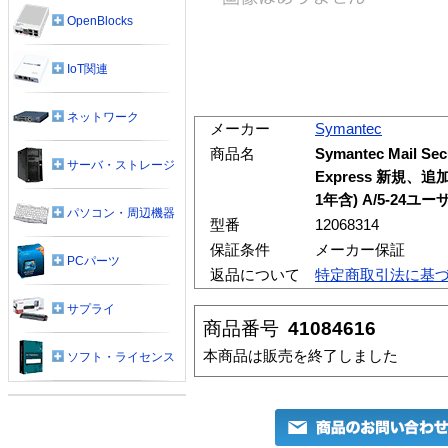
OpenBlocks
IoT関連
ネットワーク
メーカー
Symantec
商品名
Symantec Mail Secu
サーバ・ストレージ
Express 新規
1年含) A/5-24ユー
パソコン・周辺機器
型番
12068314
保証条件
メーカー保証
PCパーツ
返品について
特定商取引法に基
サプライ
商品番号
41084616
本商品は販売を終了しました
ソフト・ライセンス