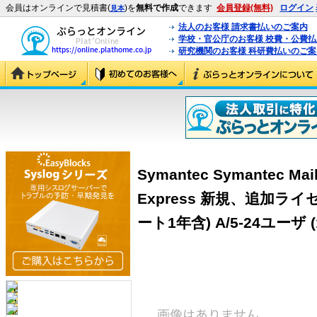
会員はオンラインで見積書(
)を
無料で作成
できます
会員登録(無料)
ログイン
見本
法人のお客様 請求書払いのご案内
学校・官公庁のお客様 校費・公費
研究機関のお客様 科研費払いのご案
Symantec Symantec Mail 
Express 新規、追加ラ
ート1年含) A/5-24ユーザ (1