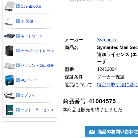
OpenBlocks
IoT関連
ネットワーク
メーカー
Symantec
商品名
Symantec Mail Sec
サーバ・ストレージ
追加ライセンス (エッ
ーザ
パソコン・周辺機器
型番
12412004
保証条件
メーカー保証
PCパーツ
返品について
特定商取引法に基
サプライ
商品番号
41084575
本商品は販売を終了しました
ソフト・ライセンス