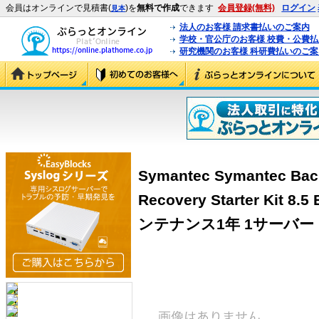
会員はオンラインで見積書(
)を
無料で作成
できます
会員登録(無料)
ログイン
見本
法人のお客様 請求書払いのご案内
学校・官公庁のお客様 校費・公費
研究機関のお客様 科研費払いのご案
Symantec Symantec Bac
Recovery Starter Kit
ンテナンス1年 1サーバー (1