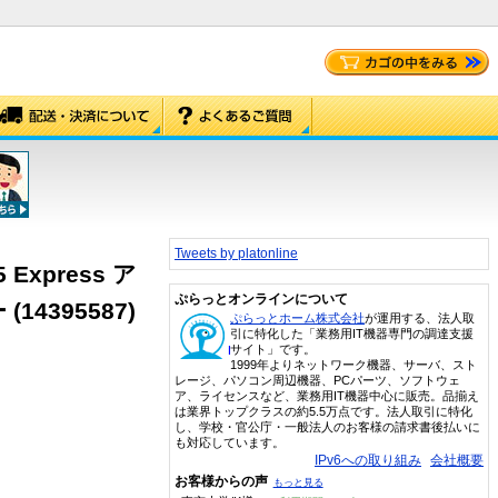
Tweets by platonline
5 Express ア
ぷらっとオンラインについて
4395587)
ぷらっとホーム株式会社
が運用する、法人取
引に特化した「業務用IT機器専門の調達支援
サイト」です。
1999年よりネットワーク機器、サーバ、スト
レージ、パソコン周辺機器、PCパーツ、ソフトウェ
ア、ライセンスなど、業務用IT機器中心に販売。品揃え
は業界トップクラスの約5.5万点です。法人取引に特化
し、学校・官公庁・一般法人のお客様の請求書後払いに
も対応しています。
IPv6への取り組み
会社概要
お客様からの声
もっと見る