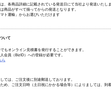
ては、各商品詳細に記載されている発送日にて当社より発送いたし
送は商品がすべて揃ってからの発送となります。
ヤマト運輸」からお選びいただけます
ついて
つでもオンライン見積書を発行することができます。
会員（BizID）への登録が必要です。
ちら
ましては、ご注文後に別途郵送しております。
のため、ご注文日時（土日祝にかかる場合等）によりましては、到