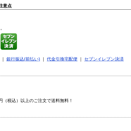
注意点
す。
｜
銀行振込(前払い)
｜
代金引換宅配便
｜
セブンイレブン決済
00円（税込）以上のご注文で送料無料！