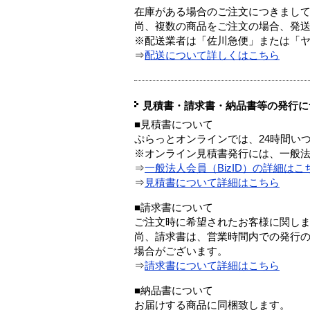
在庫がある場合のご注文につきまし
尚、複数の商品をご注文の場合、発
※配送業者は「佐川急便」または「
⇒
配送について詳しくはこちら
見積書・請求書・納品書等の発行に
■見積書について
ぷらっとオンラインでは、24時間い
※オンライン見積書発行には、一般法人
⇒
一般法人会員（BizID）の詳細はこ
⇒
見積書について詳細はこちら
■請求書について
ご注文時に希望されたお客様に関し
尚、請求書は、営業時間内での発行
場合がございます。
⇒
請求書について詳細はこちら
■納品書について
お届けする商品に同梱致します。