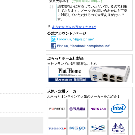
東京大学/K様
(ご利用期間2009年～)
“
請求書払いに対応していただいているので利用
しております。メールでの問い合わせにも丁寧
に対応していただけるので大変ありがたいで
す。
あなたの声をお寄せください!
公式アカウント / ページ
ぷらっとホーム社製品
当社ブランドの製品情報はこちら
人気・定番メーカー
ぷらっとオンラインで人気のメーカーをご紹介！