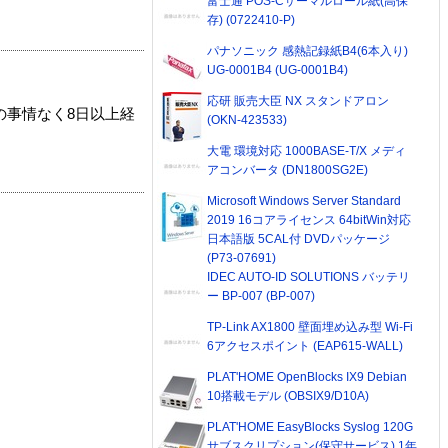
富士通 POS-Cサーマルロール紙(高保
存) (0722410-P)
パナソニック 感熱記録紙B4(6本入り)
UG-0001B4 (UG-0001B4)
応研 販売大臣 NX スタンドアロン
の事情なく8日以上経
(OKN-423533)
大電 環境対応 1000BASE-T/X メディ
アコンバータ (DN1800SG2E)
Microsoft Windows Server Standard
2019 16コアライセンス 64bitWin対応
日本語版 5CAL付 DVDパッケージ
(P73-07691)
IDEC AUTO-ID SOLUTIONS バッテリ
ー BP-007 (BP-007)
TP-Link AX1800 壁面埋め込み型 Wi-Fi
6アクセスポイント (EAP615-WALL)
PLAT'HOME OpenBlocks IX9 Debian
10搭載モデル (OBSIX9/D10A)
PLAT'HOME EasyBlocks Syslog 120G
サブスクリプション(保守サービス) 1年