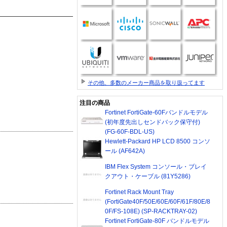
その他、多数のメーカー商品を取り扱ってます
注目の商品
Fortinet FortiGate-60Fバンドルモデル
(初年度先出しセンドバック保守付)
(FG-60F-BDL-US)
Hewlett-Packard HP LCD 8500 コンソ
ール (AF642A)
IBM Flex System コンソール・ブレイ
クアウト・ケーブル (81Y5286)
Fortinet Rack Mount Tray
(FortiGate40F/50E/60E/60F/61F/80E/8
0F/FS-108E) (SP-RACKTRAY-02)
Fortinet FortiGate-80F バンドルモデル