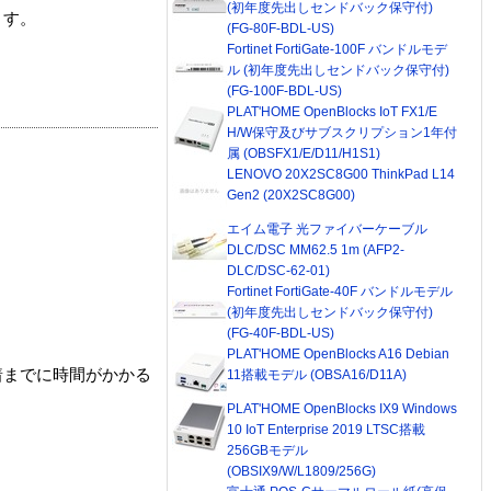
(初年度先出しセンドバック保守付)
ます。
(FG-80F-BDL-US)
Fortinet FortiGate-100F バンドルモデ
ル (初年度先出しセンドバック保守付)
(FG-100F-BDL-US)
PLAT'HOME OpenBlocks IoT FX1/E
H/W保守及びサブスクリプション1年付
属 (OBSFX1/E/D11/H1S1)
LENOVO 20X2SC8G00 ThinkPad L14
Gen2 (20X2SC8G00)
エイム電子 光ファイバーケーブル
DLC/DSC MM62.5 1m (AFP2-
DLC/DSC-62-01)
Fortinet FortiGate-40F バンドルモデル
(初年度先出しセンドバック保守付)
(FG-40F-BDL-US)
PLAT'HOME OpenBlocks A16 Debian
着までに時間がかかる
11搭載モデル (OBSA16/D11A)
PLAT'HOME OpenBlocks IX9 Windows
10 IoT Enterprise 2019 LTSC搭載
256GBモデル
(OBSIX9/W/L1809/256G)