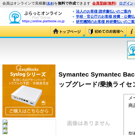
会員はオンラインで見積書(
)を
無料で作成
できます
会員登録(無料)
ログイン
見本
法人のお客様 請求書払いのご案内
学校・官公庁のお客様 校費・公費
研究機関のお客様 科研費払いのご案
Symantec Symantec Back
ップグレード/乗換ライセンス
メ
商
型