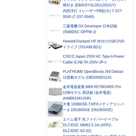
間付き (EBIX/SYSLOG120G/1Y)
内田洋行 イレーザーFB型(大) 7-337-
0040 (7-337-0040)
三菱電機 GX Developer 日本語版
(SW8D5C-GPPW-J)
Hewlett-Packard HP 外付けUSB DVD
ドライブ (701498-B21)
CISCO Japan 250V AC Type A Power
Cable (CAB-TA-250V-JP=)
PLAT'HOME OpenBlocks IX9 Debian
11搭載モデル (OBSIX9/D11A)
金井電器産業 MINI KEYBOARD Pro
USBモデル 英語版 (金井電器)
(HMB632KUS/R)
大電 100BASE-TX/FXメディアコンバ
ータ DN2800GE (DN2800GE)
エイム電子 光ファイバーケーブル
DLC/DSC MM62.5 2m (AFP2-
DLC/DSC-62-02)