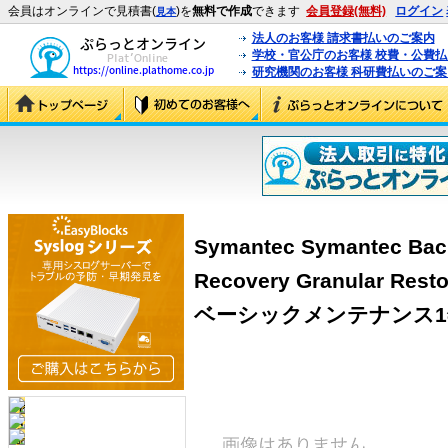
会員はオンラインで見積書(
)を
無料で作成
できます
会員登録(無料)
ログイン
見本
法人のお客様 請求書払いのご案内
学校・官公庁のお客様 校費・公費
研究機関のお客様 科研費払いのご案
Symantec Symantec Bac
Recovery Granular Rest
ベーシックメンテナンス1年 1