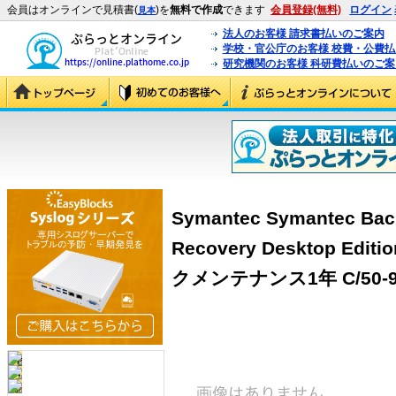
会員はオンラインで見積書(
)を
無料で作成
できます
会員登録(無料)
ログイン
見本
法人のお客様 請求書払いのご案内
学校・官公庁のお客様 校費・公費
研究機関のお客様 科研費払いのご案
Symantec Symantec Bac
Recovery Desktop Edi
クメンテナンス1年 C/50-99