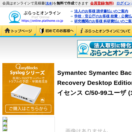
会員はオンラインで見積書(
)を
無料で作成
できます
会員登録(無料)
ログイン
見本
法人のお客様 請求書払いのご案内
学校・官公庁のお客様 校費・公費
研究機関のお客様 科研費払いのご案
Symantec Symantec Bac
Recovery Desktop Edit
イセンス C/50-99ユーザ (1