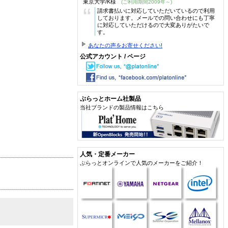
東京大学/K様
(ご利用期間2009年～)
“
請求書払いに対応していただいているので利用
しております。メールでの問い合わせにも丁寧
に対応していただけるので大変ありがたいで
す。
あなたの声をお寄せください!
公式アカウント / ページ
ぷらっとホーム社製品
当社ブランドの製品情報はこちら
人気・定番メーカー
ぷらっとオンラインで人気のメーカーをご紹介！