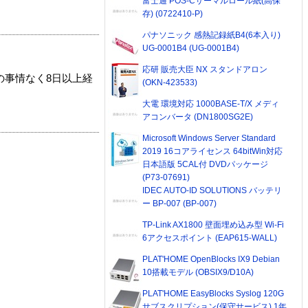
富士通 POS-Cサーマルロール紙(高保
存) (0722410-P)
パナソニック 感熱記録紙B4(6本入り)
UG-0001B4 (UG-0001B4)
応研 販売大臣 NX スタンドアロン
の事情なく8日以上経
(OKN-423533)
大電 環境対応 1000BASE-T/X メディ
アコンバータ (DN1800SG2E)
Microsoft Windows Server Standard
2019 16コアライセンス 64bitWin対応
日本語版 5CAL付 DVDパッケージ
(P73-07691)
IDEC AUTO-ID SOLUTIONS バッテリ
ー BP-007 (BP-007)
TP-Link AX1800 壁面埋め込み型 Wi-Fi
6アクセスポイント (EAP615-WALL)
PLAT'HOME OpenBlocks IX9 Debian
10搭載モデル (OBSIX9/D10A)
PLAT'HOME EasyBlocks Syslog 120G
サブスクリプション(保守サービス) 1年