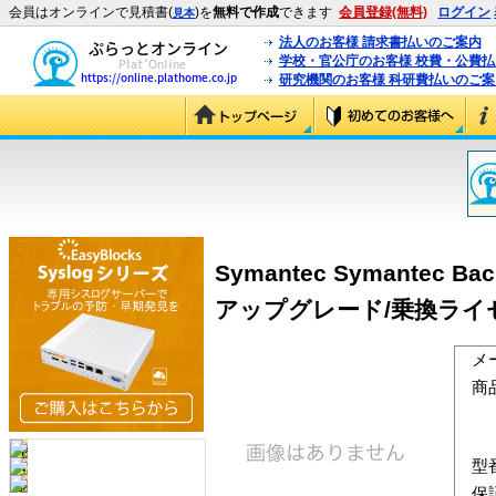
会員はオンラインで見積書(
)を
無料で作成
できます
会員登録(無料)
ログイン
見本
法人のお客様 請求書払いのご案内
学校・官公庁のお客様 校費・公費
研究機関のお客様 科研費払いのご案
Symantec Symantec Back
アップグレード/乗換ライセンス 
メ
商
型
保