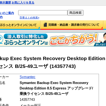
表示履歴
お気に入りを見る
払いのご案内
内
型番まとめ検索»
up Exec System Recovery Desktop Edition 
B/25-49ユーザ (14357743)
ーカー
Symantec
品名
Symantec Backup Exec System Recovery
Desktop Edition 8.5 Express アップグレード/
乗換ライセンス B/25-49ユーザ
番
14357743
証条件
メーカー保証