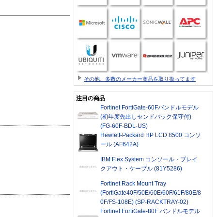
その他、多数のメーカー商品を取り扱ってます
注目の商品
Fortinet FortiGate-60Fバンドルモデル
(初年度先出しセンドバック保守付)
(FG-60F-BDL-US)
Hewlett-Packard HP LCD 8500 コンソ
ール (AF642A)
IBM Flex System コンソール・ブレイ
クアウト・ケーブル (81Y5286)
Fortinet Rack Mount Tray
(FortiGate40F/50E/60E/60F/61F/80E/8
0F/FS-108E) (SP-RACKTRAY-02)
Fortinet FortiGate-80F バンドルモデル