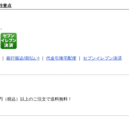
注意点
す。
｜
銀行振込(前払い)
｜
代金引換宅配便
｜
セブンイレブン決済
00円（税込）以上のご注文で送料無料！