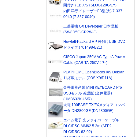
間付き (EBIX/SYSLOG120G/1Y)
内田洋行 イレーザーFB型(大) 7-337-
0040 (7-337-0040)
三菱電機 GX Developer 日本語版
(SW8D5C-GPPW-J)
Hewlett-Packard HP 外付けUSB DVD
ドライブ (701498-B21)
CISCO Japan 250V AC Type A Power
Cable (CAB-TA-250V-JP=)
PLAT'HOME OpenBlocks IX9 Debian
11搭載モデル (OBSIX9/D11A)
金井電器産業 MINI KEYBOARD Pro
USBモデル 英語版 (金井電器)
(HMB632KUS/R)
大電 100BASE-TX/FXメディアコンバ
ータ DN2800GE (DN2800GE)
エイム電子 光ファイバーケーブル
DLC/DSC MM62.5 2m (AFP2-
DLC/DSC-62-02)