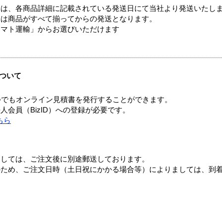
ては、各商品詳細に記載されている発送日にて当社より発送いたし
送は商品がすべて揃ってからの発送となります。
ヤマト運輸」からお選びいただけます
ついて
つでもオンライン見積書を発行することができます。
会員（BizID）への登録が必要です。
ちら
ましては、ご注文後に別途郵送しております。
のため、ご注文日時（土日祝にかかる場合等）によりましては、到