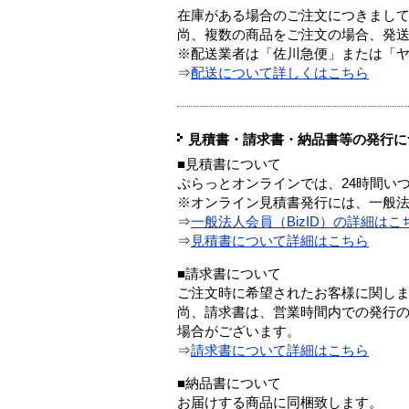
在庫がある場合のご注文につきまし
尚、複数の商品をご注文の場合、発
※配送業者は「佐川急便」または「
⇒
配送について詳しくはこちら
見積書・請求書・納品書等の発行に
■見積書について
ぷらっとオンラインでは、24時間い
※オンライン見積書発行には、一般法人
⇒
一般法人会員（BizID）の詳細はこ
⇒
見積書について詳細はこちら
■請求書について
ご注文時に希望されたお客様に関し
尚、請求書は、営業時間内での発行
場合がございます。
⇒
請求書について詳細はこちら
■納品書について
お届けする商品に同梱致します。