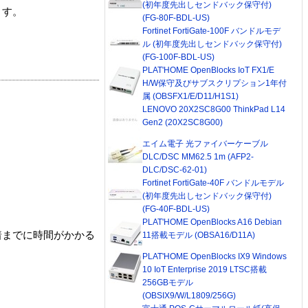
(初年度先出しセンドバック保守付)
ます。
(FG-80F-BDL-US)
Fortinet FortiGate-100F バンドルモデ
ル (初年度先出しセンドバック保守付)
(FG-100F-BDL-US)
PLAT'HOME OpenBlocks IoT FX1/E
H/W保守及びサブスクリプション1年付
属 (OBSFX1/E/D11/H1S1)
LENOVO 20X2SC8G00 ThinkPad L14
Gen2 (20X2SC8G00)
エイム電子 光ファイバーケーブル
DLC/DSC MM62.5 1m (AFP2-
DLC/DSC-62-01)
Fortinet FortiGate-40F バンドルモデル
(初年度先出しセンドバック保守付)
(FG-40F-BDL-US)
PLAT'HOME OpenBlocks A16 Debian
着までに時間がかかる
11搭載モデル (OBSA16/D11A)
PLAT'HOME OpenBlocks IX9 Windows
10 IoT Enterprise 2019 LTSC搭載
256GBモデル
(OBSIX9/W/L1809/256G)