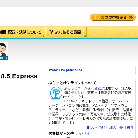
Tweets by platonline
8.5 Express
ぷらっとオンラインについて
ぷらっとホーム株式会社
が運用する、法人取
引に特化した「業務用IT機器専門の調達支援
サイト」です。
1999年よりネットワーク機器、サーバ、スト
レージ、パソコン周辺機器、PCパーツ、ソフトウェ
ア、ライセンスなど、業務用IT機器中心に販売。品揃え
は業界トップクラスの約5.5万点です。法人取引に特化
し、学校・官公庁・一般法人のお客様の請求書後払いに
も対応しています。
IPv6への取り組み
会社概要
お客様からの声
もっと見る