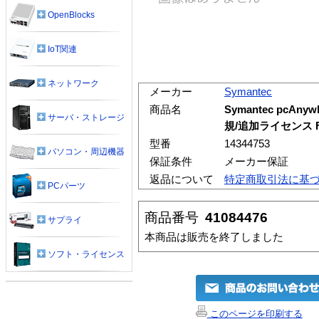
OpenBlocks
IoT関連
ネットワーク
メーカー
Symantec
商品名
Symantec pcAnywh
サーバ・ストレージ
規/追加ライセンス F
型番
14344753
パソコン・周辺機器
保証条件
メーカー保証
返品について
特定商取引法に基
PCパーツ
商品番号
41084476
サプライ
本商品は販売を終了しました
ソフト・ライセンス
このページを印刷する