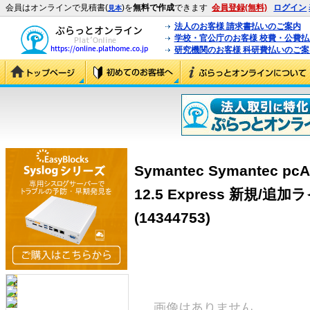
会員はオンラインで見積書(
)を
無料で作成
できます
会員登録(無料)
ログイン
見本
法人のお客様 請求書払いのご案内
学校・官公庁のお客様 校費・公費
研究機関のお客様 科研費払いのご案
Symantec Symantec pcA
12.5 Express 新規/追
(14344753)