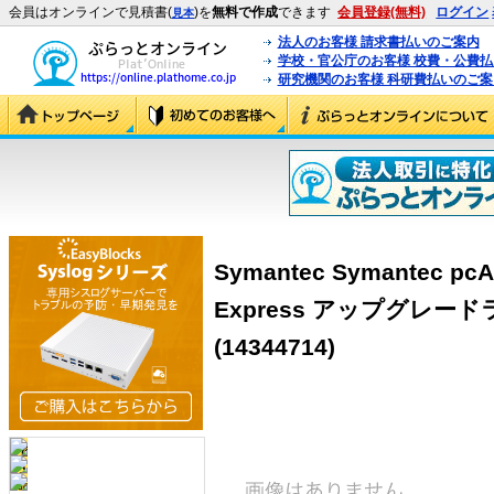
会員はオンラインで見積書(
)を
無料で作成
できます
会員登録(無料)
ログイン
見本
法人のお客様 請求書払いのご案内
学校・官公庁のお客様 校費・公費
研究機関のお客様 科研費払いのご案
Symantec Symantec pcA
Express アップグレード
(14344714)