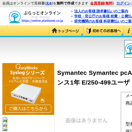
会員はオンラインで見積書(
)を
無料で作成
できます
会員登録(無料)
ログイン
見本
法人のお客様 請求書払いのご案内
学校・官公庁のお客様 校費・公費
研究機関のお客様 科研費払いのご案
Symantec Symantec p
ンス1年 E/250-499ユーザ (
メ
商
型
保