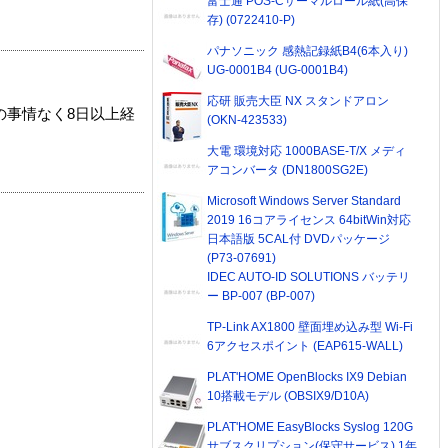
富士通 POS-Cサーマルロール紙(高保
存) (0722410-P)
パナソニック 感熱記録紙B4(6本入り)
UG-0001B4 (UG-0001B4)
応研 販売大臣 NX スタンドアロン
の事情なく8日以上経
(OKN-423533)
大電 環境対応 1000BASE-T/X メディ
アコンバータ (DN1800SG2E)
Microsoft Windows Server Standard
2019 16コアライセンス 64bitWin対応
日本語版 5CAL付 DVDパッケージ
(P73-07691)
IDEC AUTO-ID SOLUTIONS バッテリ
ー BP-007 (BP-007)
TP-Link AX1800 壁面埋め込み型 Wi-Fi
6アクセスポイント (EAP615-WALL)
PLAT'HOME OpenBlocks IX9 Debian
10搭載モデル (OBSIX9/D10A)
PLAT'HOME EasyBlocks Syslog 120G
サブスクリプション(保守サービス) 1年