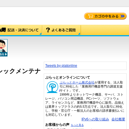
Tweets by platonline
新規ベーシックメンテナ
ぷらっとオンラインについて
ぷらっとホーム株式会社
が運用する、法人取
引に特化した「業務用IT機器専門の調達支援
サイト」です。
1999年よりネットワーク機器、サーバ、スト
レージ、パソコン周辺機器、PCパーツ、ソフトウェ
ア、ライセンスなど、業務用IT機器中心に販売。品揃え
は業界トップクラスの約5.5万点です。法人取引に特化
し、学校・官公庁・一般法人のお客様の請求書後払いに
も対応しています。
IPv6への取り組み
会社概要
お客様からの声
もっと見る