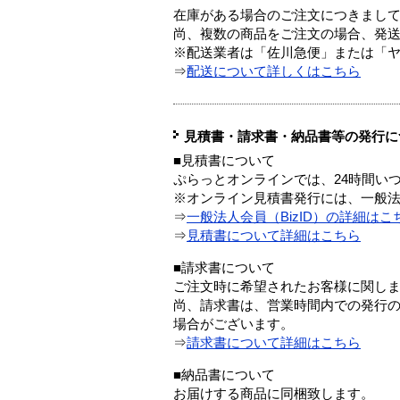
在庫がある場合のご注文につきまし
尚、複数の商品をご注文の場合、発
※配送業者は「佐川急便」または「
⇒
配送について詳しくはこちら
見積書・請求書・納品書等の発行に
■見積書について
ぷらっとオンラインでは、24時間い
※オンライン見積書発行には、一般法人
⇒
一般法人会員（BizID）の詳細はこ
⇒
見積書について詳細はこちら
■請求書について
ご注文時に希望されたお客様に関し
尚、請求書は、営業時間内での発行
場合がございます。
⇒
請求書について詳細はこちら
■納品書について
お届けする商品に同梱致します。