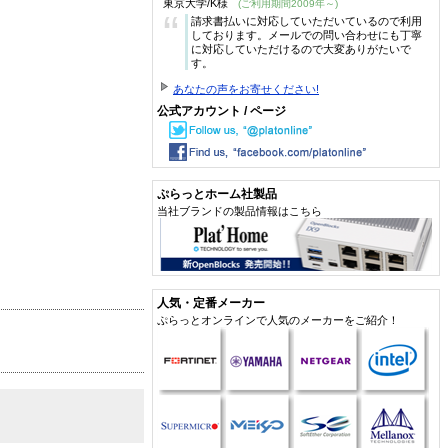
東京大学/K様
(ご利用期間2009年～)
“
請求書払いに対応していただいているので利用
しております。メールでの問い合わせにも丁寧
に対応していただけるので大変ありがたいで
す。
あなたの声をお寄せください!
公式アカウント / ページ
ぷらっとホーム社製品
当社ブランドの製品情報はこちら
人気・定番メーカー
ぷらっとオンラインで人気のメーカーをご紹介！