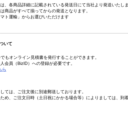
ては、各商品詳細に記載されている発送日にて当社より発送いたし
送は商品がすべて揃ってからの発送となります。
ヤマト運輸」からお選びいただけます
ついて
つでもオンライン見積書を発行することができます。
会員（BizID）への登録が必要です。
ちら
ましては、ご注文後に別途郵送しております。
のため、ご注文日時（土日祝にかかる場合等）によりましては、到