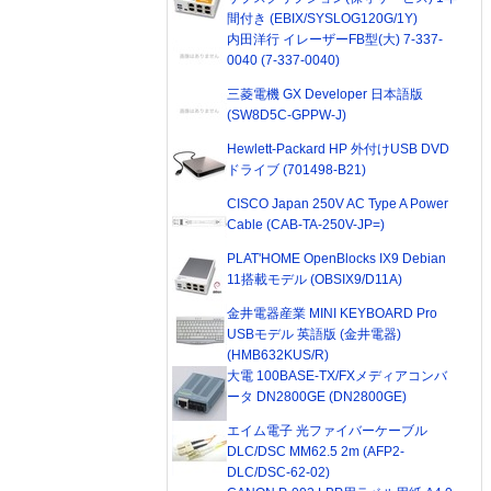
間付き (EBIX/SYSLOG120G/1Y)
内田洋行 イレーザーFB型(大) 7-337-
0040 (7-337-0040)
三菱電機 GX Developer 日本語版
(SW8D5C-GPPW-J)
Hewlett-Packard HP 外付けUSB DVD
ドライブ (701498-B21)
CISCO Japan 250V AC Type A Power
Cable (CAB-TA-250V-JP=)
PLAT'HOME OpenBlocks IX9 Debian
11搭載モデル (OBSIX9/D11A)
金井電器産業 MINI KEYBOARD Pro
USBモデル 英語版 (金井電器)
(HMB632KUS/R)
大電 100BASE-TX/FXメディアコンバ
ータ DN2800GE (DN2800GE)
エイム電子 光ファイバーケーブル
DLC/DSC MM62.5 2m (AFP2-
DLC/DSC-62-02)