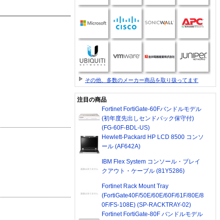
その他、多数のメーカー商品を取り扱ってます
注目の商品
Fortinet FortiGate-60Fバンドルモデル
(初年度先出しセンドバック保守付)
(FG-60F-BDL-US)
Hewlett-Packard HP LCD 8500 コンソ
ール (AF642A)
IBM Flex System コンソール・ブレイ
クアウト・ケーブル (81Y5286)
Fortinet Rack Mount Tray
(FortiGate40F/50E/60E/60F/61F/80E/8
0F/FS-108E) (SP-RACKTRAY-02)
Fortinet FortiGate-80F バンドルモデル