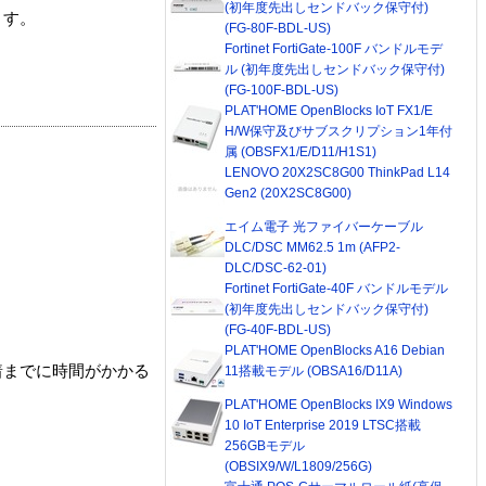
(初年度先出しセンドバック保守付)
ます。
(FG-80F-BDL-US)
Fortinet FortiGate-100F バンドルモデ
ル (初年度先出しセンドバック保守付)
(FG-100F-BDL-US)
PLAT'HOME OpenBlocks IoT FX1/E
H/W保守及びサブスクリプション1年付
属 (OBSFX1/E/D11/H1S1)
LENOVO 20X2SC8G00 ThinkPad L14
Gen2 (20X2SC8G00)
エイム電子 光ファイバーケーブル
DLC/DSC MM62.5 1m (AFP2-
DLC/DSC-62-01)
Fortinet FortiGate-40F バンドルモデル
(初年度先出しセンドバック保守付)
(FG-40F-BDL-US)
PLAT'HOME OpenBlocks A16 Debian
着までに時間がかかる
11搭載モデル (OBSA16/D11A)
PLAT'HOME OpenBlocks IX9 Windows
10 IoT Enterprise 2019 LTSC搭載
256GBモデル
(OBSIX9/W/L1809/256G)