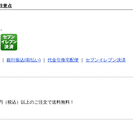
注意点
す。
｜
銀行振込(前払い)
｜
代金引換宅配便
｜
セブンイレブン決済
00円（税込）以上のご注文で送料無料！