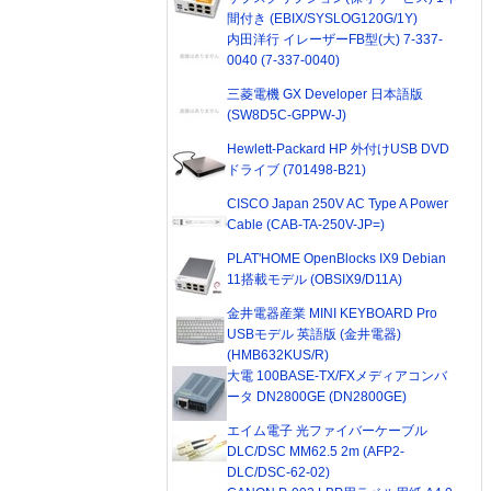
間付き (EBIX/SYSLOG120G/1Y)
内田洋行 イレーザーFB型(大) 7-337-
0040 (7-337-0040)
三菱電機 GX Developer 日本語版
(SW8D5C-GPPW-J)
Hewlett-Packard HP 外付けUSB DVD
ドライブ (701498-B21)
CISCO Japan 250V AC Type A Power
Cable (CAB-TA-250V-JP=)
PLAT'HOME OpenBlocks IX9 Debian
11搭載モデル (OBSIX9/D11A)
金井電器産業 MINI KEYBOARD Pro
USBモデル 英語版 (金井電器)
(HMB632KUS/R)
大電 100BASE-TX/FXメディアコンバ
ータ DN2800GE (DN2800GE)
エイム電子 光ファイバーケーブル
DLC/DSC MM62.5 2m (AFP2-
DLC/DSC-62-02)