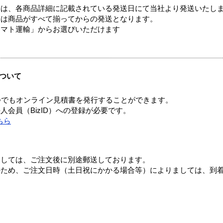
ては、各商品詳細に記載されている発送日にて当社より発送いたし
送は商品がすべて揃ってからの発送となります。
ヤマト運輸」からお選びいただけます
ついて
つでもオンライン見積書を発行することができます。
会員（BizID）への登録が必要です。
ちら
ましては、ご注文後に別途郵送しております。
のため、ご注文日時（土日祝にかかる場合等）によりましては、到