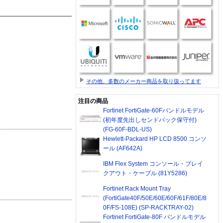
その他、多数のメーカー商品を取り扱ってます
注目の商品
Fortinet FortiGate-60Fバンドルモデル
(初年度先出しセンドバック保守付)
(FG-60F-BDL-US)
Hewlett-Packard HP LCD 8500 コンソ
ール (AF642A)
IBM Flex System コンソール・ブレイ
クアウト・ケーブル (81Y5286)
Fortinet Rack Mount Tray
(FortiGate40F/50E/60E/60F/61F/80E/8
0F/FS-108E) (SP-RACKTRAY-02)
Fortinet FortiGate-80F バンドルモデル