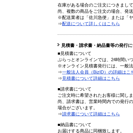
在庫がある場合のご注文につきまし
尚、複数の商品をご注文の場合、発
※配送業者は「佐川急便」または「
⇒
配送について詳しくはこちら
見積書・請求書・納品書等の発行に
■見積書について
ぷらっとオンラインでは、24時間い
※オンライン見積書発行には、一般法人
⇒
一般法人会員（BizID）の詳細はこ
⇒
見積書について詳細はこちら
■請求書について
ご注文時に希望されたお客様に関し
尚、請求書は、営業時間内での発行
場合がございます。
⇒
請求書について詳細はこちら
■納品書について
お届けする商品に同梱致します。