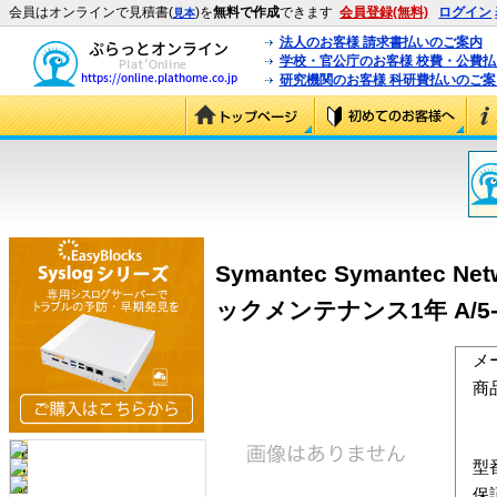
会員はオンラインで見積書(
)を
無料で作成
できます
会員登録(無料)
ログイン
見本
法人のお客様 請求書払いのご案内
学校・官公庁のお客様 校費・公費
研究機関のお客様 科研費払いのご案
Symantec Symantec Netw
ックメンテナンス1年 A/5-24
メ
商
型
保