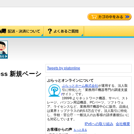
Tweets by platonline
Express 新規ベーシ
ぷらっとオンラインについて
ぷらっとホーム株式会社
が運用する、法人取
引に特化した「業務用IT機器専門の調達支援
サイト」です。
1999年よりネットワーク機器、サーバ、スト
レージ、パソコン周辺機器、PCパーツ、ソフトウェ
ア、ライセンスなど、業務用IT機器中心に販売。品揃え
は業界トップクラスの約5.5万点です。法人取引に特化
し、学校・官公庁・一般法人のお客様の請求書後払いに
も対応しています。
IPv6への取り組み
会社概要
お客様からの声
もっと見る