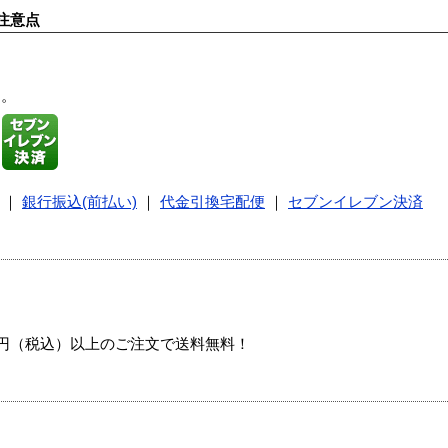
注意点
す。
｜
銀行振込(前払い)
｜
代金引換宅配便
｜
セブンイレブン決済
00円（税込）以上のご注文で送料無料！