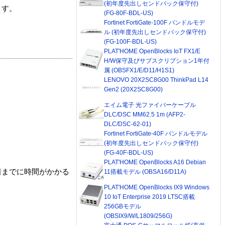
(初年度先出しセンドバック保守付)
ます。
(FG-80F-BDL-US)
Fortinet FortiGate-100F バンドルモデ
ル (初年度先出しセンドバック保守付)
(FG-100F-BDL-US)
PLAT'HOME OpenBlocks IoT FX1/E
H/W保守及びサブスクリプション1年付
属 (OBSFX1/E/D11/H1S1)
LENOVO 20X2SC8G00 ThinkPad L14
Gen2 (20X2SC8G00)
エイム電子 光ファイバーケーブル
DLC/DSC MM62.5 1m (AFP2-
DLC/DSC-62-01)
Fortinet FortiGate-40F バンドルモデル
(初年度先出しセンドバック保守付)
(FG-40F-BDL-US)
PLAT'HOME OpenBlocks A16 Debian
着までに時間がかかる
11搭載モデル (OBSA16/D11A)
PLAT'HOME OpenBlocks IX9 Windows
10 IoT Enterprise 2019 LTSC搭載
256GBモデル
(OBSIX9/W/L1809/256G)