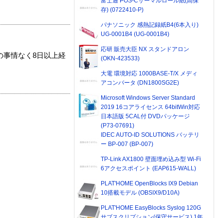
富士通 POS-Cサーマルロール紙(高保
存) (0722410-P)
パナソニック 感熱記録紙B4(6本入り)
UG-0001B4 (UG-0001B4)
応研 販売大臣 NX スタンドアロン
の事情なく8日以上経
(OKN-423533)
大電 環境対応 1000BASE-T/X メディ
アコンバータ (DN1800SG2E)
Microsoft Windows Server Standard
2019 16コアライセンス 64bitWin対応
日本語版 5CAL付 DVDパッケージ
(P73-07691)
IDEC AUTO-ID SOLUTIONS バッテリ
ー BP-007 (BP-007)
TP-Link AX1800 壁面埋め込み型 Wi-Fi
6アクセスポイント (EAP615-WALL)
PLAT'HOME OpenBlocks IX9 Debian
10搭載モデル (OBSIX9/D10A)
PLAT'HOME EasyBlocks Syslog 120G
サブスクリプション(保守サービス) 1年