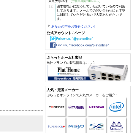
東京大学/K様
(ご利用期間2009年～)
“
請求書払いに対応していただいているので利用
しております。メールでの問い合わせにも丁寧
に対応していただけるので大変ありがたいで
す。
あなたの声をお寄せください!
公式アカウント / ページ
ぷらっとホーム社製品
当社ブランドの製品情報はこちら
人気・定番メーカー
ぷらっとオンラインで人気のメーカーをご紹介！