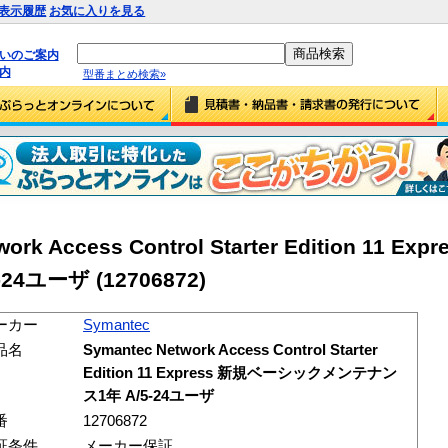
表示履歴
お気に入りを見る
払いのご案内
内
型番まとめ検索»
ork Access Control Starter Edition 11 
ユーザ (12706872)
ーカー
Symantec
品名
Symantec Network Access Control Starter
Edition 11 Express 新規ベーシックメンテナン
ス1年 A/5-24ユーザ
番
12706872
証条件
メーカー保証