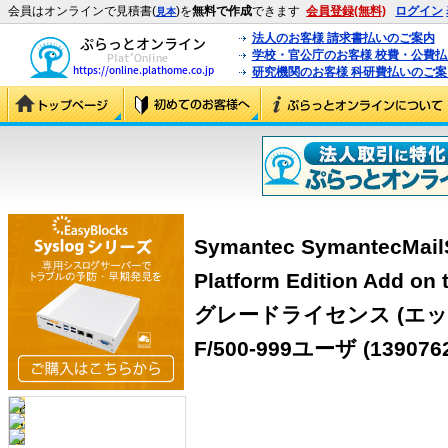
会員はオンラインで見積書(
)を
無料で作成
できます
会員登録(無料)
ログイン
見本
法人のお客様 請求書払いのご案内
学校・官公庁のお客様 校費・公費
研究機関のお客様 科研費払いのご案
Symantec SymantecMailS
Platform Edition Add o
グレードライセンス (エ
F/500-999ユーザ (139076