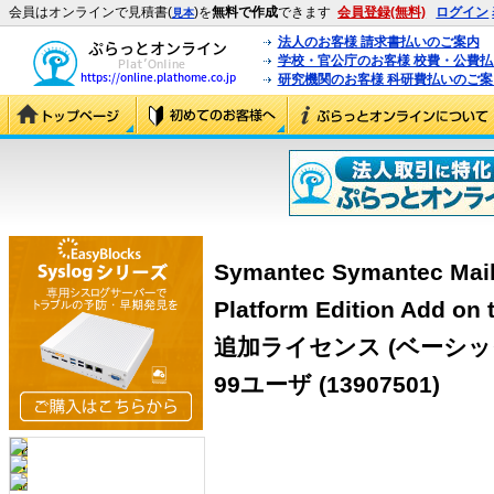
会員はオンラインで見積書(
)を
無料で作成
できます
会員登録(無料)
ログイン
見本
法人のお客様 請求書払いのご案内
学校・官公庁のお客様 校費・公費
研究機関のお客様 科研費払いのご案
Symantec Symantec Mail 
Platform Edition Add o
追加ライセンス (ベーシック
99ユーザ (13907501)