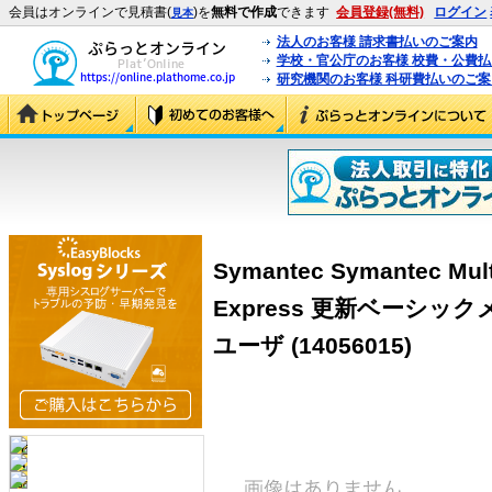
会員はオンラインで見積書(
)を
無料で作成
できます
会員登録(無料)
ログイン
見本
法人のお客様 請求書払いのご案内
学校・官公庁のお客様 校費・公費
研究機関のお客様 科研費払いのご案
Symantec Symantec Multi-
Express 更新ベーシックメ
ユーザ (14056015)