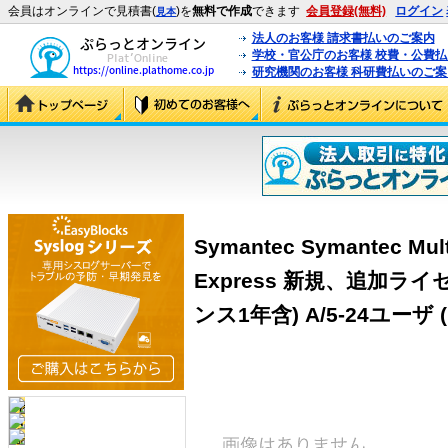
会員はオンラインで見積書(
)を
無料で作成
できます
会員登録(無料)
ログイン
見本
法人のお客様 請求書払いのご案内
学校・官公庁のお客様 校費・公費
研究機関のお客様 科研費払いのご案
Symantec Symantec Multi-
Express 新規、追加ラ
ンス1年含) A/5-24ユーザ (1