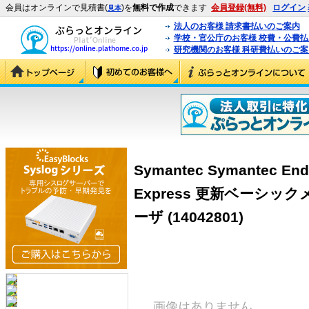
会員はオンラインで見積書(
)を
無料で作成
できます
会員登録(無料)
ログイン
見本
法人のお客様 請求書払いのご案内
学校・官公庁のお客様 校費・公費
研究機関のお客様 科研費払いのご案
Symantec Symantec Endp
Express 更新ベーシック
ーザ (14042801)