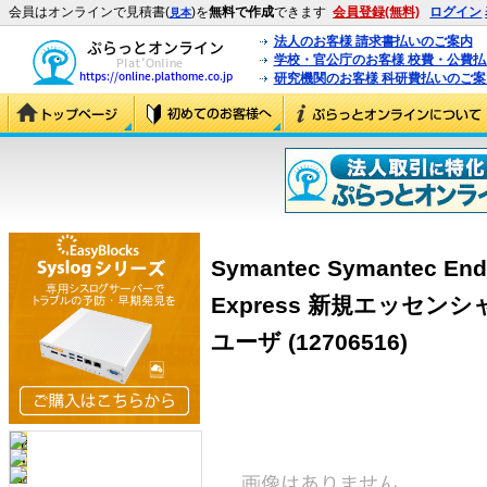
会員はオンラインで見積書(
)を
無料で作成
できます
会員登録(無料)
ログイン
見本
法人のお客様 請求書払いのご案内
学校・官公庁のお客様 校費・公費
研究機関のお客様 科研費払いのご案
Symantec Symantec Endp
Express 新規エッセンシャ
ユーザ (12706516)