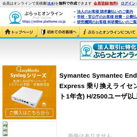
会員はオンラインで見積書(
)を
無料で作成
できます
会員登録(無料)
ログイン
見本
法人のお客様 請求書払いのご案内
学校・官公庁のお客様 校費・公費
研究機関のお客様 科研費払いのご案
Symantec Symantec Endp
Express 乗り換えライ
ト1年含) H/2500ユーザ以上 