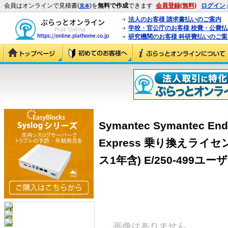
会員はオンラインで見積書(
)を
無料で作成
できます
会員登録(無料)
ログイン
見本
法人のお客様 請求書払いのご案内
学校・官公庁のお客様 校費・公費
研究機関のお客様 科研費払いのご案
Symantec Symantec Endp
Express 乗り換えライ
ス1年含) E/250-499ユーザ 