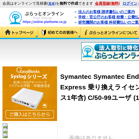
会員はオンラインで見積書(
)を
無料で作成
できます
会員登録(無料)
ログイン
見本
法人のお客様 請求書払いのご案内
学校・官公庁のお客様 校費・公費
研究機関のお客様 科研費払いのご案
Symantec Symantec Endp
Express 乗り換えライ
ス1年含) C/50-99ユーザ (1